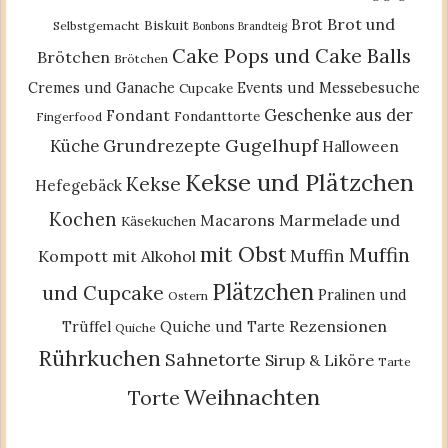
Brot und
Brot
Biskuit
Selbstgemacht
Bonbons
Brandteig
Cake Pops und Cake Balls
Brötchen
Brötchen
Cremes und Ganache
Events und Messebesuche
Cupcake
Geschenke aus der
Fondant
Fondanttorte
Fingerfood
Gugelhupf
Küche
Grundrezepte
Halloween
Kekse und Plätzchen
Kekse
Hefegebäck
Kochen
Macarons
Marmelade und
Käsekuchen
mit Obst
Muffin
Muffin
Kompott
mit Alkohol
Plätzchen
und Cupcake
Pralinen und
Ostern
Rezensionen
Trüffel
Quiche und Tarte
Quiche
Rührkuchen
Sahnetorte
Sirup & Liköre
Tarte
Weihnachten
Torte