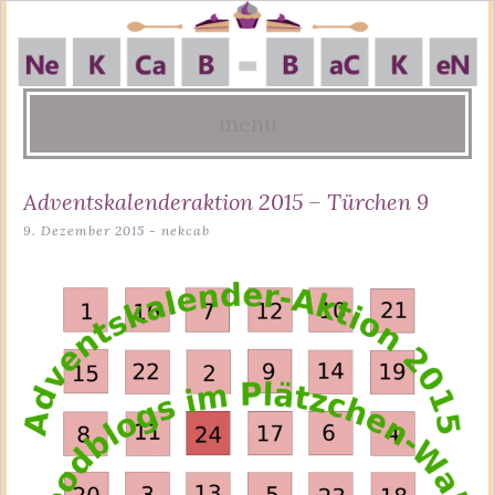
menu
Skip
Adventskalenderaktion 2015 – Türchen 9
to
9. Dezember 2015
-
nekcab
content