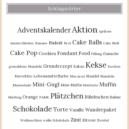
Schlagwörter
Aktion
Adventskalender
Aprikose
Cake Balls
Biskuit
Ausstechkekse
Banane
Brot
Cake Melt
Cake Pop
Fondant
Food
Cookies
Ganache
Füllung
Kekse
Grundrezept
Kakao
gemahlene Mandeln
Kuchen
Lebensmittelfarbe
Kuvertüre
Mandel
Macaron
Mandeln
Mini-Gugl
Muffin
Mini-Muffin
Marmelade
Motivtorte
Plätzchen
Orange
Rührkuchen
Sahne
PAMK
Mürbteig
Schokolade
Torte
Wanderpaket
Vanille
Zimt
Zitrone
Weihnachten
weiße Schokolade
Zwiebel