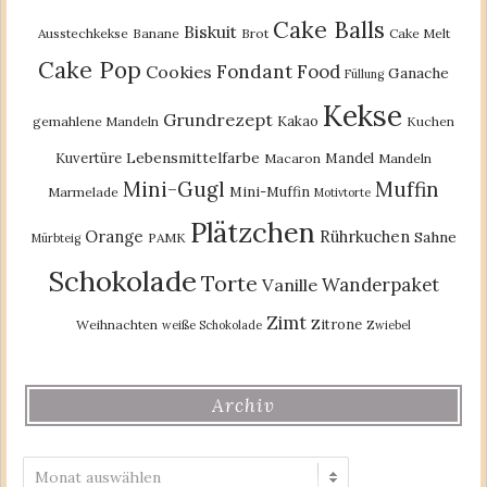
Cake Balls
Biskuit
Ausstechkekse
Banane
Brot
Cake Melt
Cake Pop
Fondant
Food
Cookies
Ganache
Füllung
Kekse
Grundrezept
Kakao
gemahlene Mandeln
Kuchen
Lebensmittelfarbe
Kuvertüre
Mandel
Macaron
Mandeln
Mini-Gugl
Muffin
Mini-Muffin
Marmelade
Motivtorte
Plätzchen
Orange
Rührkuchen
Sahne
PAMK
Mürbteig
Schokolade
Torte
Wanderpaket
Vanille
Zimt
Zitrone
Weihnachten
weiße Schokolade
Zwiebel
Archiv
Archiv