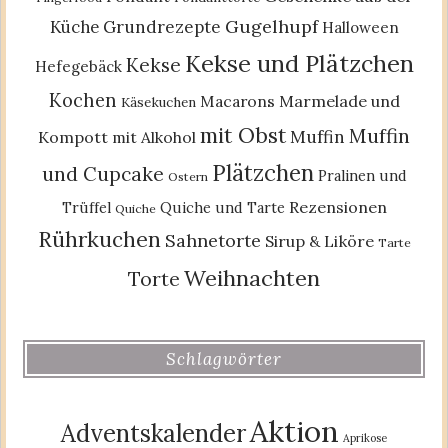
Gugelhupf
Küche
Grundrezepte
Halloween
Kekse und Plätzchen
Kekse
Hefegebäck
Kochen
Macarons
Marmelade und
Käsekuchen
mit Obst
Muffin
Muffin
Kompott
mit Alkohol
Plätzchen
und Cupcake
Pralinen und
Ostern
Rezensionen
Trüffel
Quiche und Tarte
Quiche
Rührkuchen
Sahnetorte
Sirup & Liköre
Tarte
Weihnachten
Torte
Schlagwörter
Aktion
Adventskalender
Aprikose