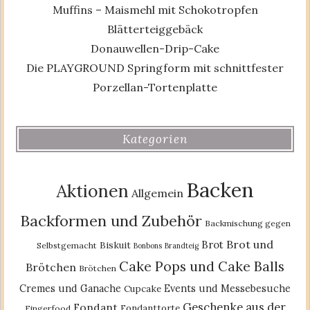
Muffins – Maismehl mit Schokotropfen
Blätterteiggebäck
Donauwellen-Drip-Cake
Die PLAYGROUND Springform mit schnittfester
Porzellan-Tortenplatte
Kategorien
Backen
Aktionen
Allgemein
Backformen und Zubehör
Backmischung gegen
Brot und
Brot
Biskuit
Selbstgemacht
Bonbons
Brandteig
Cake Pops und Cake Balls
Brötchen
Brötchen
Cremes und Ganache
Events und Messebesuche
Cupcake
Geschenke aus der
Fondant
Fondanttorte
Fingerfood