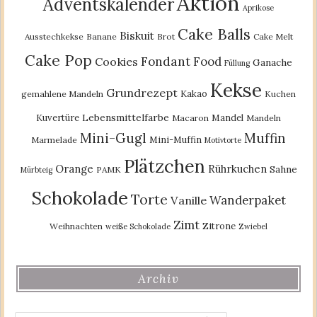
Aktion
Adventskalender
Aprikose
Cake Balls
Biskuit
Ausstechkekse
Banane
Brot
Cake Melt
Cake Pop
Fondant
Food
Cookies
Ganache
Füllung
Kekse
Grundrezept
Kakao
gemahlene Mandeln
Kuchen
Lebensmittelfarbe
Kuvertüre
Mandel
Macaron
Mandeln
Mini-Gugl
Muffin
Mini-Muffin
Marmelade
Motivtorte
Plätzchen
Orange
Rührkuchen
Sahne
PAMK
Mürbteig
Schokolade
Torte
Wanderpaket
Vanille
Zimt
Zitrone
Weihnachten
weiße Schokolade
Zwiebel
Archiv