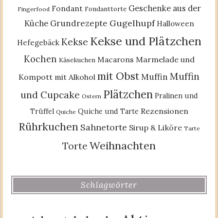
Geschenke aus der
Fondant
Fondanttorte
Fingerfood
Gugelhupf
Küche
Grundrezepte
Halloween
Kekse und Plätzchen
Kekse
Hefegebäck
Kochen
Macarons
Marmelade und
Käsekuchen
mit Obst
Muffin
Muffin
Kompott
mit Alkohol
Plätzchen
und Cupcake
Pralinen und
Ostern
Rezensionen
Trüffel
Quiche und Tarte
Quiche
Rührkuchen
Sahnetorte
Sirup & Liköre
Tarte
Weihnachten
Torte
Schlagwörter