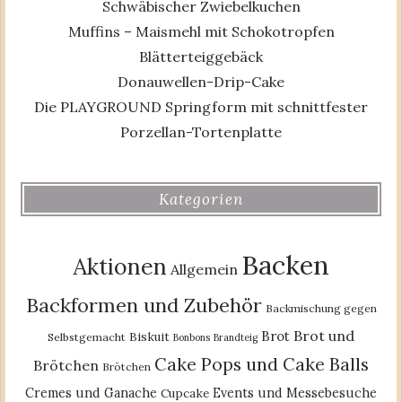
Schwäbischer Zwiebelkuchen
Muffins – Maismehl mit Schokotropfen
Blätterteiggebäck
Donauwellen-Drip-Cake
Die PLAYGROUND Springform mit schnittfester
Porzellan-Tortenplatte
Kategorien
Backen
Aktionen
Allgemein
Backformen und Zubehör
Backmischung gegen
Brot und
Brot
Biskuit
Selbstgemacht
Bonbons
Brandteig
Cake Pops und Cake Balls
Brötchen
Brötchen
Cremes und Ganache
Events und Messebesuche
Cupcake