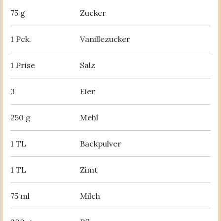
75 g
Zucker
1 Pck.
Vanillezucker
1 Prise
Salz
3
Eier
250 g
Mehl
1 TL
Backpulver
1 TL
Zimt
75 ml
Milch