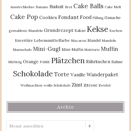
Cake Balls
Biskuit
Ausstechkekse
Banane
Brot
Cake Melt
Cake Pop
Fondant
Food
Cookies
Ganache
Füllung
Kekse
Grundrezept
Kakao
gemahlene Mandeln
Kuchen
Lebensmittelfarbe
Kuvertüre
Mandel
Macaron
Mandeln
Mini-Gugl
Muffin
Mini-Muffin
Marmelade
Motivtorte
Plätzchen
Orange
Rührkuchen
Sahne
PAMK
Mürbteig
Schokolade
Torte
Wanderpaket
Vanille
Zimt
Zitrone
Weihnachten
weiße Schokolade
Zwiebel
Archiv
Archiv