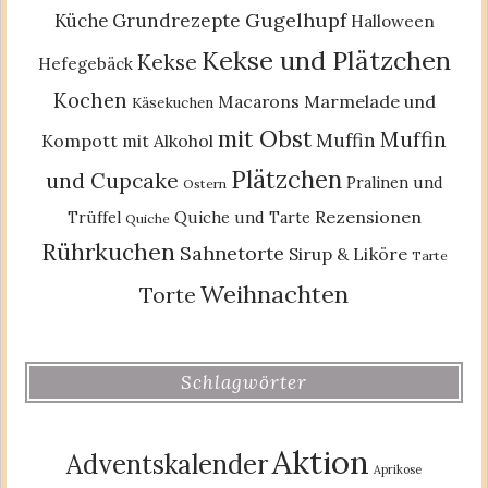
Gugelhupf
Küche
Grundrezepte
Halloween
Kekse und Plätzchen
Kekse
Hefegebäck
Kochen
Macarons
Marmelade und
Käsekuchen
mit Obst
Muffin
Muffin
Kompott
mit Alkohol
Plätzchen
und Cupcake
Pralinen und
Ostern
Rezensionen
Trüffel
Quiche und Tarte
Quiche
Rührkuchen
Sahnetorte
Sirup & Liköre
Tarte
Weihnachten
Torte
Schlagwörter
Aktion
Adventskalender
Aprikose