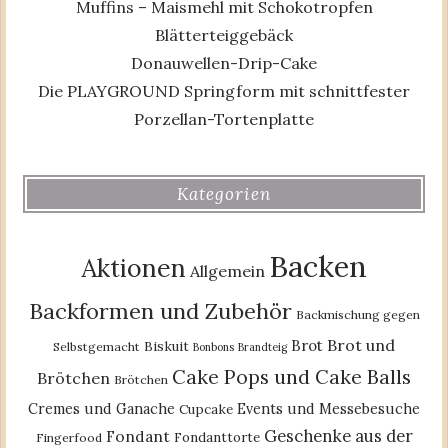
Muffins – Maismehl mit Schokotropfen
Blätterteiggebäck
Donauwellen-Drip-Cake
Die PLAYGROUND Springform mit schnittfester
Porzellan-Tortenplatte
Kategorien
Backen
Aktionen
Allgemein
Backformen und Zubehör
Backmischung gegen
Brot und
Brot
Biskuit
Selbstgemacht
Bonbons
Brandteig
Cake Pops und Cake Balls
Brötchen
Brötchen
Cremes und Ganache
Events und Messebesuche
Cupcake
Geschenke aus der
Fondant
Fondanttorte
Fingerfood