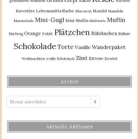
Kakao
gemahlene Mandeln
Kuchen
Lebensmittelfarbe
Kuvertüre
Mandel
Macaron
Mandeln
Mini-Gugl
Muffin
Mini-Muffin
Marmelade
Motivtorte
Plätzchen
Orange
Rührkuchen
Sahne
PAMK
Mürbteig
Schokolade
Torte
Wanderpaket
Vanille
Zimt
Zitrone
Weihnachten
weiße Schokolade
Zwiebel
Archiv
Archiv
Aktuelle Aktionen