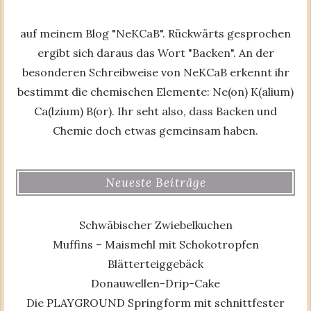
auf meinem Blog "NeKCaB". Rückwärts gesprochen
ergibt sich daraus das Wort "Backen". An der
besonderen Schreibweise von NeKCaB erkennt ihr
bestimmt die chemischen Elemente: Ne(on) K(alium)
Ca(lzium) B(or). Ihr seht also, dass Backen und
Chemie doch etwas gemeinsam haben.
Neueste Beiträge
Schwäbischer Zwiebelkuchen
Muffins – Maismehl mit Schokotropfen
Blätterteiggebäck
Donauwellen-Drip-Cake
Die PLAYGROUND Springform mit schnittfester