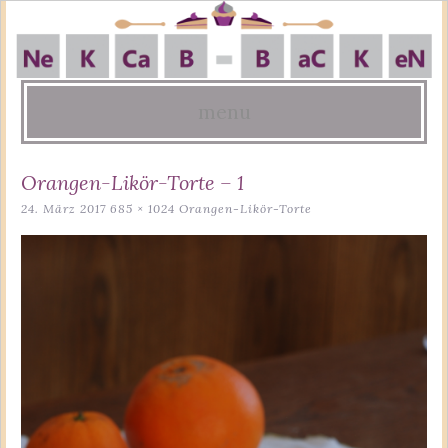
menu
Skip
Orangen-Likör-Torte – 1
to
24. März 2017
685 × 1024
Orangen-Likör-Torte
content