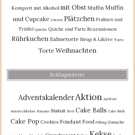
mit Obst
Muffin
Muffin
Kompott
mit Alkohol
Plätzchen
und Cupcake
Pralinen und
Ostern
Rezensionen
Trüffel
Quiche und Tarte
Quiche
Rührkuchen
Sahnetorte
Sirup & Liköre
Tarte
Weihnachten
Torte
Schlagwörter
Aktion
Adventskalender
Aprikose
Cake Balls
Biskuit
Ausstechkekse
Banane
Brot
Cake Melt
Cake Pop
Fondant
Food
Cookies
Ganache
Füllung
Kekse
Grundrezept