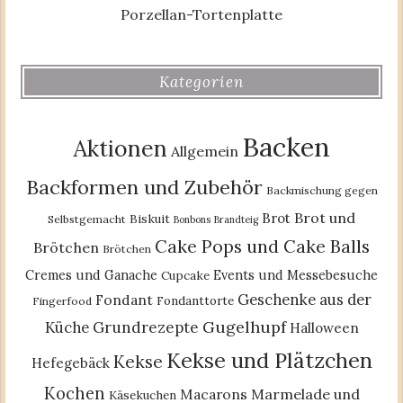
Porzellan-Tortenplatte
Kategorien
Backen
Aktionen
Allgemein
Backformen und Zubehör
Backmischung gegen
Brot und
Brot
Biskuit
Selbstgemacht
Bonbons
Brandteig
Cake Pops und Cake Balls
Brötchen
Brötchen
Cremes und Ganache
Events und Messebesuche
Cupcake
Geschenke aus der
Fondant
Fondanttorte
Fingerfood
Gugelhupf
Küche
Grundrezepte
Halloween
Kekse und Plätzchen
Kekse
Hefegebäck
Kochen
Macarons
Marmelade und
Käsekuchen