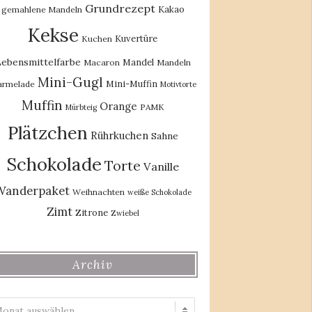
Grundrezept
Kakao
gemahlene Mandeln
Kekse
Kuvertüre
Kuchen
ebensmittelfarbe
Mandel
Macaron
Mandeln
Mini-Gugl
Mini-Muffin
rmelade
Motivtorte
Muffin
Orange
PAMK
Mürbteig
Plätzchen
Rührkuchen
Sahne
Schokolade
Torte
Vanille
Wanderpaket
Weihnachten
weiße Schokolade
Zimt
Zitrone
Zwiebel
Archiv
Archiv