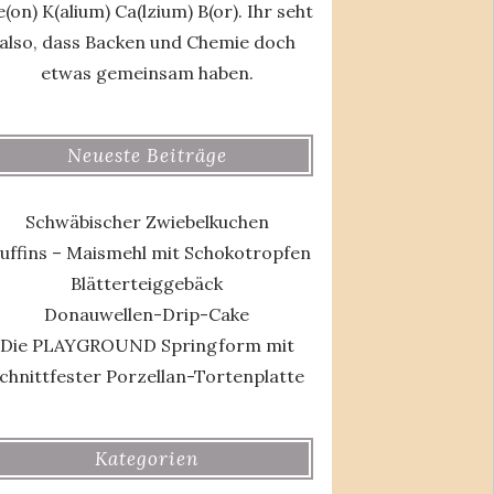
(on) K(alium) Ca(lzium) B(or). Ihr seht
also, dass Backen und Chemie doch
etwas gemeinsam haben.
Neueste Beiträge
Schwäbischer Zwiebelkuchen
uffins – Maismehl mit Schokotropfen
Blätterteiggebäck
Donauwellen-Drip-Cake
Die PLAYGROUND Springform mit
chnittfester Porzellan-Tortenplatte
Kategorien