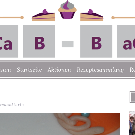
ssum
Startseite
Aktionen
Rezeptesammlung
R
ondanttorte