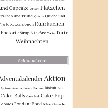
Plätzchen
und Cupcake
Ostern
Pralinen und Trüffel
Quiche und
Quiche
Rührkuchen
Rezensionen
Tarte
Torte
ahnetorte
Sirup & Liköre
Tarte
Weihnachten
Schlagwörter
Aktion
Adventskalender
Biskuit
Ausstechkekse
Banane
Brot
Aprikose
Cake Balls
Cake Pop
Cake Melt
Fondant
Food
Cookies
Ganache
Füllung