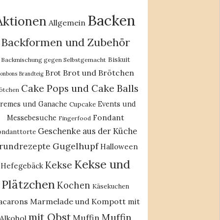
Backen
Aktionen
Allgemein
Backformen und Zubehör
Biskuit
Backmischung gegen Selbstgemacht
Brot und Brötchen
Brot
onbons
Brandteig
Cake Pops und Cake Balls
ötchen
remes und Ganache
Events und
Cupcake
Fondant
Messebesuche
Fingerfood
Geschenke aus der Küche
ondanttorte
Gugelhupf
rundrezepte
Halloween
Kekse und
Kekse
Hefegebäck
Plätzchen
Kochen
Käsekuchen
acarons
Marmelade und Kompott
mit
mit Obst
Muffin
Muffin
Alkohol