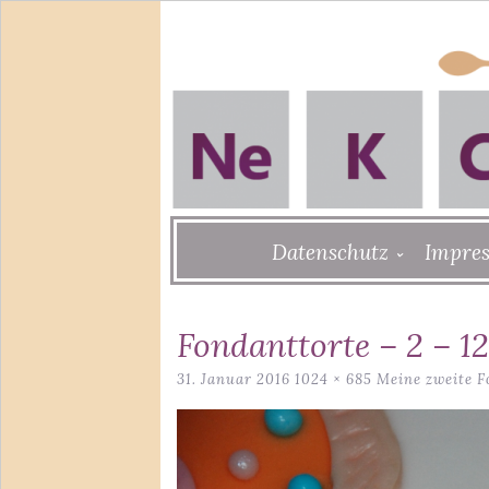
Skip
Datenschutz
Impre
to
content
Fondanttorte – 2 – 12
31. Januar 2016
1024 × 685
Meine zweite F