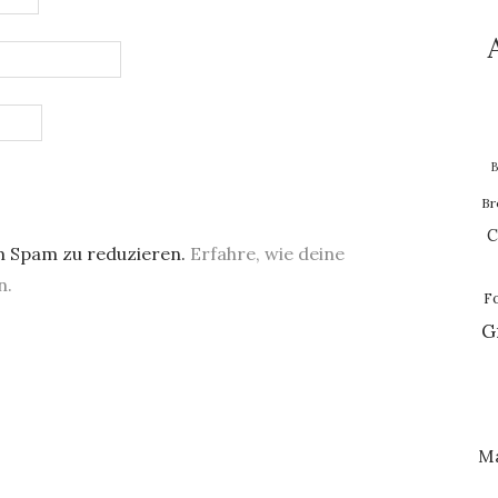
B
Br
C
m Spam zu reduzieren.
Erfahre, wie deine
n.
F
G
M