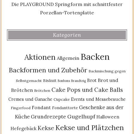
Die PLAYGROUND Springform mit schnittfester
Porzellan-Tortenplatte
Kategorien
Backen
Aktionen
Allgemein
Backformen und Zubehör
Backmischung gegen
Brot und
Brot
Biskuit
Selbstgemacht
Bonbons
Brandteig
Cake Pops und Cake Balls
Brötchen
Brötchen
Cremes und Ganache
Events und Messebesuche
Cupcake
Geschenke aus der
Fondant
Fondanttorte
Fingerfood
Gugelhupf
Küche
Grundrezepte
Halloween
Kekse und Plätzchen
Kekse
Hefegebäck