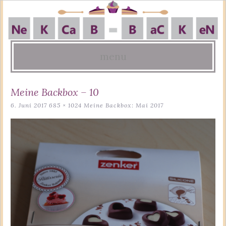
menu
Skip
Meine Backbox – 10
to
6. Juni 2017
685 × 1024
Meine Backbox: Mai 2017
content