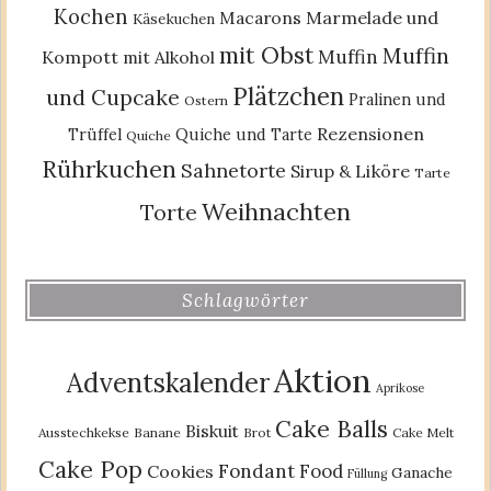
Kochen
Macarons
Marmelade und
Käsekuchen
mit Obst
Muffin
Muffin
Kompott
mit Alkohol
Plätzchen
und Cupcake
Pralinen und
Ostern
Rezensionen
Trüffel
Quiche und Tarte
Quiche
Rührkuchen
Sahnetorte
Sirup & Liköre
Tarte
Weihnachten
Torte
Schlagwörter
Aktion
Adventskalender
Aprikose
Cake Balls
Biskuit
Ausstechkekse
Banane
Brot
Cake Melt
Cake Pop
Fondant
Food
Cookies
Ganache
Füllung