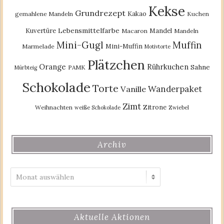
Kekse
Grundrezept
Kakao
gemahlene Mandeln
Kuchen
Lebensmittelfarbe
Kuvertüre
Mandel
Macaron
Mandeln
Mini-Gugl
Muffin
Mini-Muffin
Marmelade
Motivtorte
Plätzchen
Orange
Rührkuchen
Sahne
PAMK
Mürbteig
Schokolade
Torte
Wanderpaket
Vanille
Zimt
Zitrone
Weihnachten
weiße Schokolade
Zwiebel
Archiv
Archiv
Aktuelle Aktionen