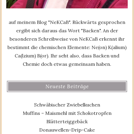
auf meinem Blog "NeKCaB". Rückwärts gesprochen
ergibt sich daraus das Wort "Backen". An der
besonderen Schreibweise von NeKCaB erkennt ihr
bestimmt die chemischen Elemente: Ne(on) K(alium)
Ca(lzium) B(or). Ihr seht also, dass Backen und
Chemie doch etwas gemeinsam haben.
Neueste Beiträge
Schwäbischer Zwiebelkuchen
Muffins – Maismehl mit Schokotropfen
Blätterteiggebäck
Donauwellen-Drip-Cake