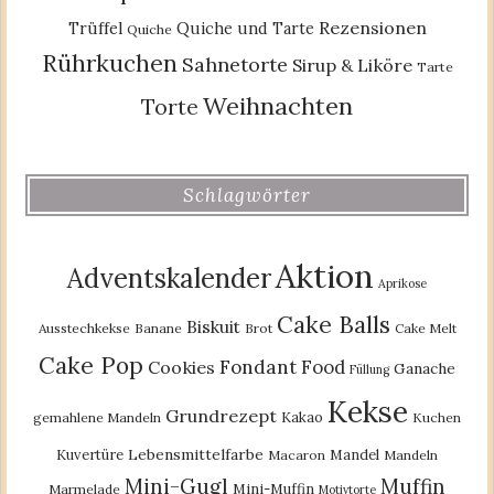
Rezensionen
Trüffel
Quiche und Tarte
Quiche
Rührkuchen
Sahnetorte
Sirup & Liköre
Tarte
Weihnachten
Torte
Schlagwörter
Aktion
Adventskalender
Aprikose
Cake Balls
Biskuit
Ausstechkekse
Banane
Brot
Cake Melt
Cake Pop
Fondant
Food
Cookies
Ganache
Füllung
Kekse
Grundrezept
Kakao
gemahlene Mandeln
Kuchen
Lebensmittelfarbe
Kuvertüre
Mandel
Macaron
Mandeln
Mini-Gugl
Muffin
Mini-Muffin
Marmelade
Motivtorte