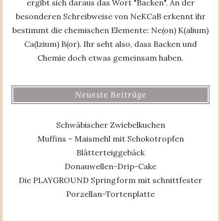
ergibt sich daraus das Wort "Backen". An der
besonderen Schreibweise von NeKCaB erkennt ihr
bestimmt die chemischen Elemente: Ne(on) K(alium)
Ca(lzium) B(or). Ihr seht also, dass Backen und
Chemie doch etwas gemeinsam haben.
Neueste Beiträge
Schwäbischer Zwiebelkuchen
Muffins – Maismehl mit Schokotropfen
Blätterteiggebäck
Donauwellen-Drip-Cake
Die PLAYGROUND Springform mit schnittfester
Porzellan-Tortenplatte