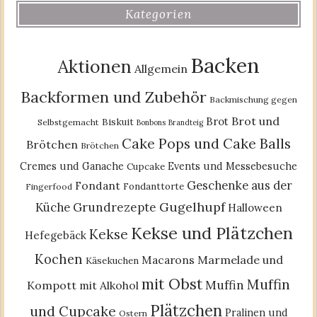
Kategorien
Backen
Aktionen
Allgemein
Backformen und Zubehör
Backmischung gegen
Brot und
Brot
Biskuit
Selbstgemacht
Bonbons
Brandteig
Cake Pops und Cake Balls
Brötchen
Brötchen
Cremes und Ganache
Events und Messebesuche
Cupcake
Geschenke aus der
Fondant
Fondanttorte
Fingerfood
Gugelhupf
Küche
Grundrezepte
Halloween
Kekse und Plätzchen
Kekse
Hefegebäck
Kochen
Macarons
Marmelade und
Käsekuchen
mit Obst
Muffin
Muffin
Kompott
mit Alkohol
Plätzchen
und Cupcake
Pralinen und
Ostern