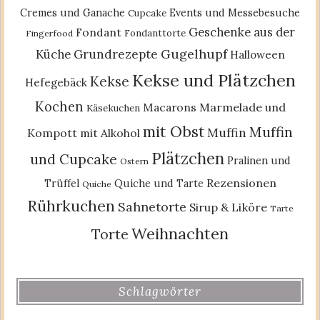
Cremes und Ganache
Events und Messebesuche
Cupcake
Geschenke aus der
Fondant
Fondanttorte
Fingerfood
Gugelhupf
Küche
Grundrezepte
Halloween
Kekse und Plätzchen
Kekse
Hefegebäck
Kochen
Macarons
Marmelade und
Käsekuchen
mit Obst
Muffin
Muffin
Kompott
mit Alkohol
Plätzchen
und Cupcake
Pralinen und
Ostern
Rezensionen
Trüffel
Quiche und Tarte
Quiche
Rührkuchen
Sahnetorte
Sirup & Liköre
Tarte
Weihnachten
Torte
Schlagwörter