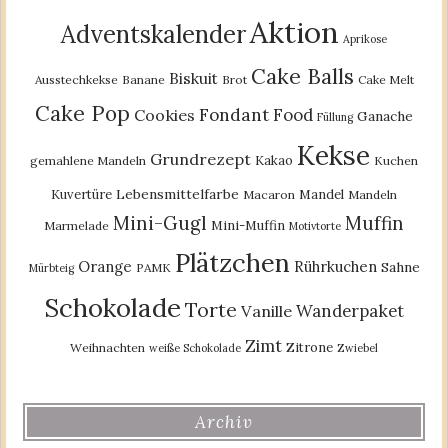
Aktion
Adventskalender
Aprikose
Cake Balls
Biskuit
Ausstechkekse
Banane
Brot
Cake Melt
Cake Pop
Fondant
Food
Cookies
Ganache
Füllung
Kekse
Grundrezept
Kakao
gemahlene Mandeln
Kuchen
Lebensmittelfarbe
Kuvertüre
Mandel
Macaron
Mandeln
Mini-Gugl
Muffin
Mini-Muffin
Marmelade
Motivtorte
Plätzchen
Orange
Rührkuchen
Sahne
PAMK
Mürbteig
Schokolade
Torte
Wanderpaket
Vanille
Zimt
Zitrone
Weihnachten
weiße Schokolade
Zwiebel
Archiv