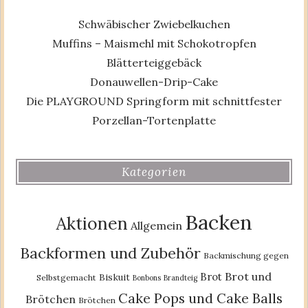
Schwäbischer Zwiebelkuchen
Muffins – Maismehl mit Schokotropfen
Blätterteiggebäck
Donauwellen-Drip-Cake
Die PLAYGROUND Springform mit schnittfester
Porzellan-Tortenplatte
Kategorien
Backen
Aktionen
Allgemein
Backformen und Zubehör
Backmischung gegen
Brot und
Brot
Biskuit
Selbstgemacht
Bonbons
Brandteig
Cake Pops und Cake Balls
Brötchen
Brötchen