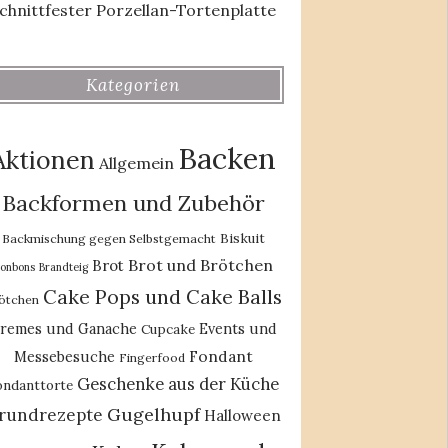
chnittfester Porzellan-Tortenplatte
Kategorien
Backen
Aktionen
Allgemein
Backformen und Zubehör
Biskuit
Backmischung gegen Selbstgemacht
Brot und Brötchen
Brot
onbons
Brandteig
Cake Pops und Cake Balls
ötchen
remes und Ganache
Events und
Cupcake
Fondant
Messebesuche
Fingerfood
Geschenke aus der Küche
ondanttorte
Gugelhupf
rundrezepte
Halloween