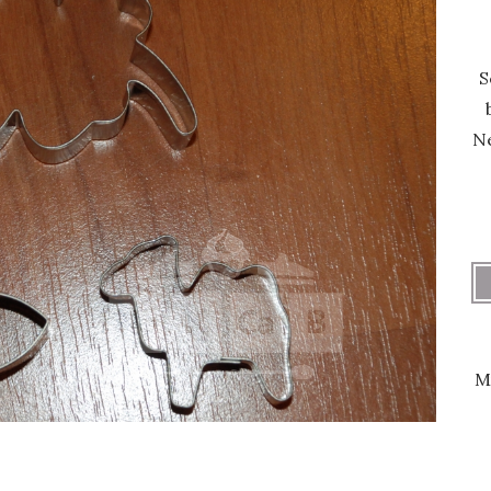
S
Ne
M