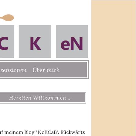
zensionen
Über mich
Herzlich Willkommen …
uf meinem Blog "NeKCaB". Rückwärts