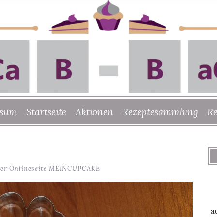
ssum
Startseite
Aktionen
Rezeptesammlung
Re
 der Onlineseite MEINCUPCAKE
a