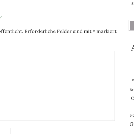
s
r
ffentlicht.
Erforderliche Felder sind mit
*
markiert
B
Br
C
F
G