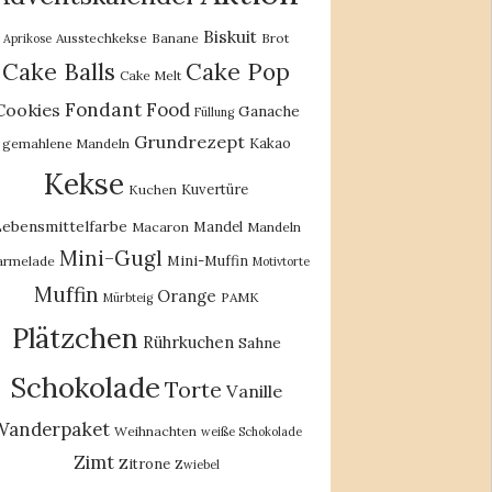
Biskuit
Ausstechkekse
Banane
Brot
Aprikose
Cake Balls
Cake Pop
Cake Melt
Fondant
Food
Cookies
Ganache
Füllung
Grundrezept
Kakao
gemahlene Mandeln
Kekse
Kuvertüre
Kuchen
ebensmittelfarbe
Mandel
Macaron
Mandeln
Mini-Gugl
Mini-Muffin
rmelade
Motivtorte
Muffin
Orange
PAMK
Mürbteig
Plätzchen
Rührkuchen
Sahne
Schokolade
Torte
Vanille
Wanderpaket
Weihnachten
weiße Schokolade
Zimt
Zitrone
Zwiebel