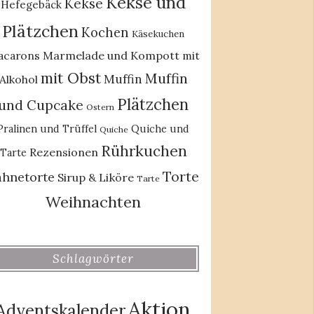
Kekse und
Kekse
Hefegebäck
Plätzchen
Kochen
Käsekuchen
acarons
Marmelade und Kompott
mit
mit Obst
Muffin
Muffin
Alkohol
Plätzchen
und Cupcake
Ostern
Pralinen und Trüffel
Quiche und
Quiche
Rührkuchen
Rezensionen
Tarte
Torte
ahnetorte
Sirup & Liköre
Tarte
Weihnachten
Schlagwörter
Aktion
Adventskalender