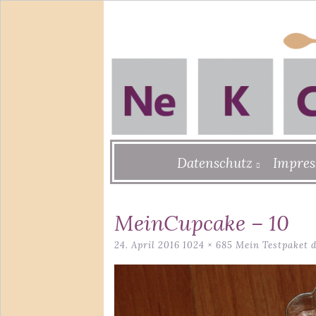
Skip
Datenschutz
Impre
to
content
MeinCupcake – 10
24. April 2016
1024 × 685
Mein Testpaket