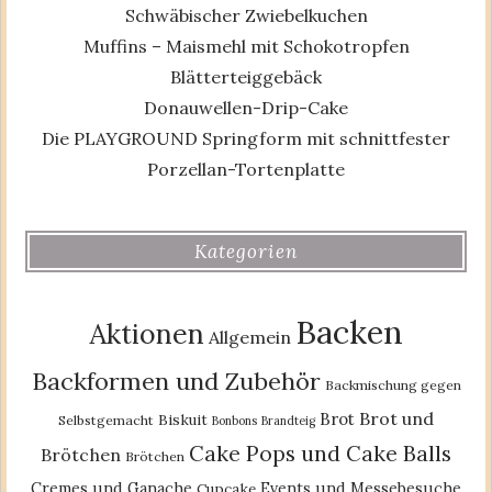
Schwäbischer Zwiebelkuchen
Muffins – Maismehl mit Schokotropfen
Blätterteiggebäck
Donauwellen-Drip-Cake
Die PLAYGROUND Springform mit schnittfester
Porzellan-Tortenplatte
Kategorien
Backen
Aktionen
Allgemein
Backformen und Zubehör
Backmischung gegen
Brot und
Brot
Biskuit
Selbstgemacht
Bonbons
Brandteig
Cake Pops und Cake Balls
Brötchen
Brötchen
Cremes und Ganache
Events und Messebesuche
Cupcake