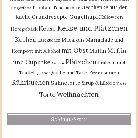
Geschenke aus der
Fondant
Fondanttorte
Fingerfood
Gugelhupf
Küche
Grundrezepte
Halloween
Kekse und Plätzchen
Kekse
Hefegebäck
Kochen
Macarons
Marmelade und
Käsekuchen
mit Obst
Muffin
Muffin
Kompott
mit Alkohol
Plätzchen
und Cupcake
Pralinen und
Ostern
Rezensionen
Trüffel
Quiche und Tarte
Quiche
Rührkuchen
Sahnetorte
Sirup & Liköre
Tarte
Weihnachten
Torte
Schlagwörter