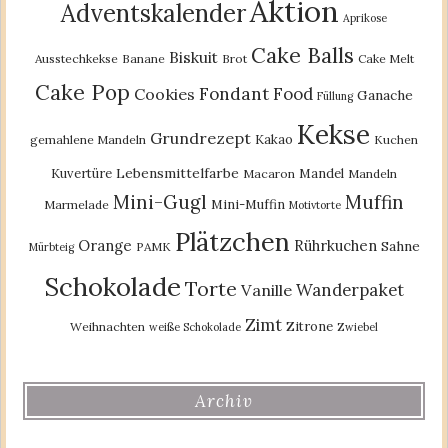
Aktion
Adventskalender
Aprikose
Cake Balls
Biskuit
Ausstechkekse
Banane
Brot
Cake Melt
Cake Pop
Fondant
Food
Cookies
Ganache
Füllung
Kekse
Grundrezept
Kakao
gemahlene Mandeln
Kuchen
Lebensmittelfarbe
Kuvertüre
Mandel
Macaron
Mandeln
Mini-Gugl
Muffin
Mini-Muffin
Marmelade
Motivtorte
Plätzchen
Orange
Rührkuchen
Sahne
PAMK
Mürbteig
Schokolade
Torte
Wanderpaket
Vanille
Zimt
Zitrone
Weihnachten
weiße Schokolade
Zwiebel
Archiv