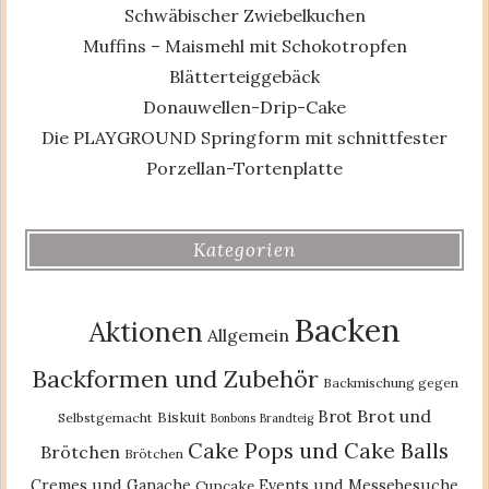
Schwäbischer Zwiebelkuchen
Muffins – Maismehl mit Schokotropfen
Blätterteiggebäck
Donauwellen-Drip-Cake
Die PLAYGROUND Springform mit schnittfester
Porzellan-Tortenplatte
Kategorien
Backen
Aktionen
Allgemein
Backformen und Zubehör
Backmischung gegen
Brot und
Brot
Biskuit
Selbstgemacht
Bonbons
Brandteig
Cake Pops und Cake Balls
Brötchen
Brötchen
Cremes und Ganache
Events und Messebesuche
Cupcake