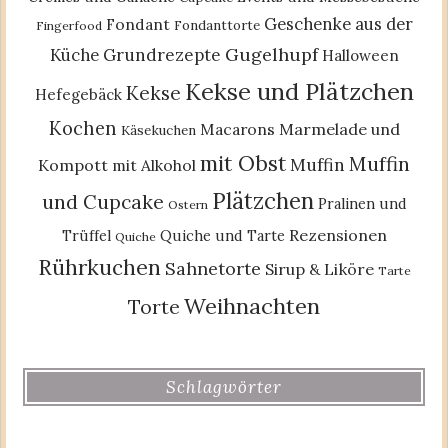
Geschenke aus der
Fondant
Fondanttorte
Fingerfood
Gugelhupf
Küche
Grundrezepte
Halloween
Kekse und Plätzchen
Kekse
Hefegebäck
Kochen
Macarons
Marmelade und
Käsekuchen
mit Obst
Muffin
Muffin
Kompott
mit Alkohol
Plätzchen
und Cupcake
Pralinen und
Ostern
Rezensionen
Trüffel
Quiche und Tarte
Quiche
Rührkuchen
Sahnetorte
Sirup & Liköre
Tarte
Weihnachten
Torte
Schlagwörter