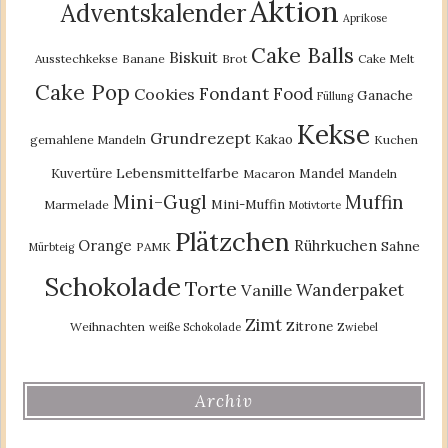
Aktion
Adventskalender
Aprikose
Cake Balls
Biskuit
Ausstechkekse
Banane
Brot
Cake Melt
Cake Pop
Fondant
Food
Cookies
Ganache
Füllung
Kekse
Grundrezept
Kakao
gemahlene Mandeln
Kuchen
Lebensmittelfarbe
Kuvertüre
Mandel
Macaron
Mandeln
Mini-Gugl
Muffin
Mini-Muffin
Marmelade
Motivtorte
Plätzchen
Orange
Rührkuchen
Sahne
PAMK
Mürbteig
Schokolade
Torte
Wanderpaket
Vanille
Zimt
Zitrone
Weihnachten
weiße Schokolade
Zwiebel
Archiv