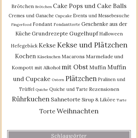
Cake Pops und Cake Balls
Brötchen
Brötchen
Cremes und Ganache
Events und Messebesuche
Cupcake
Geschenke aus der
Fondant
Fondanttorte
Fingerfood
Gugelhupf
Küche
Grundrezepte
Halloween
Kekse und Plätzchen
Kekse
Hefegebäck
Kochen
Macarons
Marmelade und
Käsekuchen
mit Obst
Muffin
Muffin
Kompott
mit Alkohol
Plätzchen
und Cupcake
Pralinen und
Ostern
Rezensionen
Trüffel
Quiche und Tarte
Quiche
Rührkuchen
Sahnetorte
Sirup & Liköre
Tarte
Weihnachten
Torte
Schlagwörter