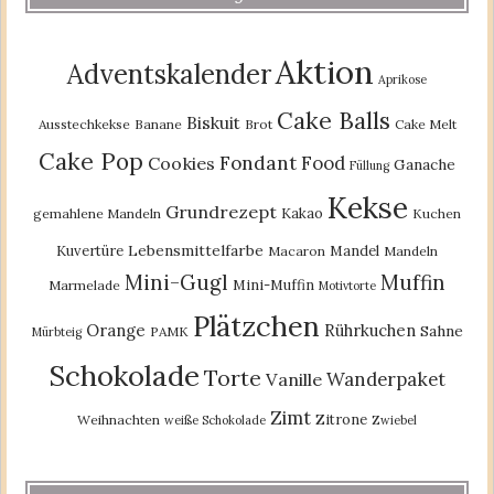
Aktion
Adventskalender
Aprikose
Cake Balls
Biskuit
Ausstechkekse
Banane
Brot
Cake Melt
Cake Pop
Fondant
Food
Cookies
Ganache
Füllung
Kekse
Grundrezept
Kakao
gemahlene Mandeln
Kuchen
Lebensmittelfarbe
Kuvertüre
Mandel
Macaron
Mandeln
Mini-Gugl
Muffin
Mini-Muffin
Marmelade
Motivtorte
Plätzchen
Orange
Rührkuchen
Sahne
PAMK
Mürbteig
Schokolade
Torte
Wanderpaket
Vanille
Zimt
Zitrone
Weihnachten
weiße Schokolade
Zwiebel