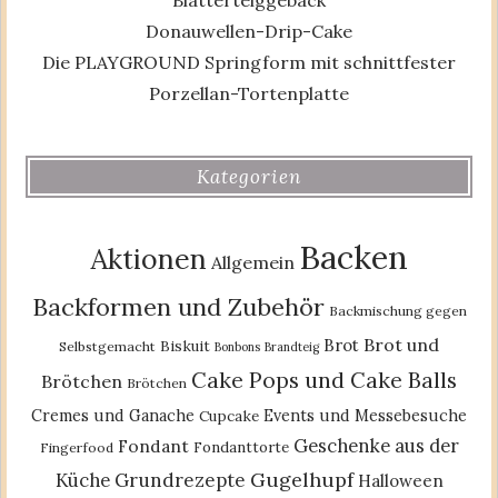
Donauwellen-Drip-Cake
Die PLAYGROUND Springform mit schnittfester
Porzellan-Tortenplatte
Kategorien
Backen
Aktionen
Allgemein
Backformen und Zubehör
Backmischung gegen
Brot und
Brot
Biskuit
Selbstgemacht
Bonbons
Brandteig
Cake Pops und Cake Balls
Brötchen
Brötchen
Cremes und Ganache
Events und Messebesuche
Cupcake
Geschenke aus der
Fondant
Fondanttorte
Fingerfood
Gugelhupf
Küche
Grundrezepte
Halloween