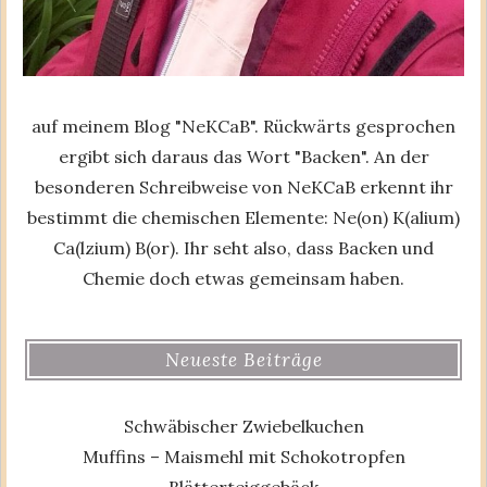
auf meinem Blog "NeKCaB". Rückwärts gesprochen
ergibt sich daraus das Wort "Backen". An der
besonderen Schreibweise von NeKCaB erkennt ihr
bestimmt die chemischen Elemente: Ne(on) K(alium)
Ca(lzium) B(or). Ihr seht also, dass Backen und
Chemie doch etwas gemeinsam haben.
Neueste Beiträge
Schwäbischer Zwiebelkuchen
Muffins – Maismehl mit Schokotropfen
Blätterteiggebäck