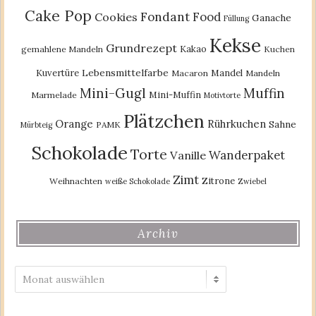
Cake Pop
Fondant
Food
Cookies
Ganache
Füllung
Kekse
Grundrezept
Kakao
gemahlene Mandeln
Kuchen
Lebensmittelfarbe
Kuvertüre
Mandel
Macaron
Mandeln
Mini-Gugl
Muffin
Mini-Muffin
Marmelade
Motivtorte
Plätzchen
Orange
Rührkuchen
Sahne
PAMK
Mürbteig
Schokolade
Torte
Wanderpaket
Vanille
Zimt
Zitrone
Weihnachten
weiße Schokolade
Zwiebel
Archiv
Archiv