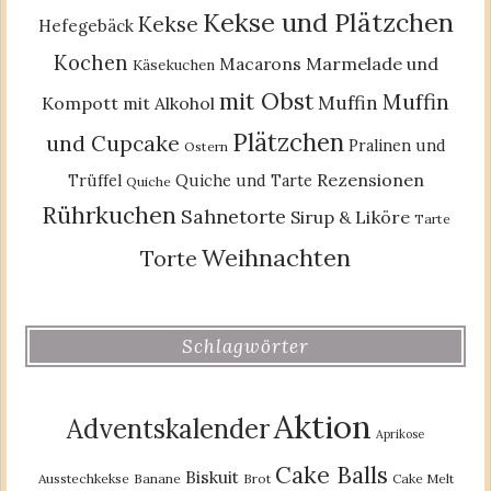
Kekse und Plätzchen
Kekse
Hefegebäck
Kochen
Macarons
Marmelade und
Käsekuchen
mit Obst
Muffin
Muffin
Kompott
mit Alkohol
Plätzchen
und Cupcake
Pralinen und
Ostern
Rezensionen
Trüffel
Quiche und Tarte
Quiche
Rührkuchen
Sahnetorte
Sirup & Liköre
Tarte
Weihnachten
Torte
Schlagwörter
Aktion
Adventskalender
Aprikose
Cake Balls
Biskuit
Ausstechkekse
Banane
Brot
Cake Melt