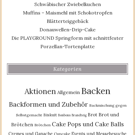
Schwäbischer Zwiebelkuchen
Muffins – Maismehl mit Schokotropfen
Blätterteiggebäck
Donauwellen-Drip-Cake
Die PLAYGROUND Springform mit schnittfester
Porzellan-Tortenplatte
Kategorien
Backen
Aktionen
Allgemein
Backformen und Zubehör
Backmischung gegen
Brot und
Brot
Biskuit
Selbstgemacht
Bonbons
Brandteig
Cake Pops und Cake Balls
Brötchen
Brötchen
Cremes und Ganache
Events und Messebesuche
Cupcake