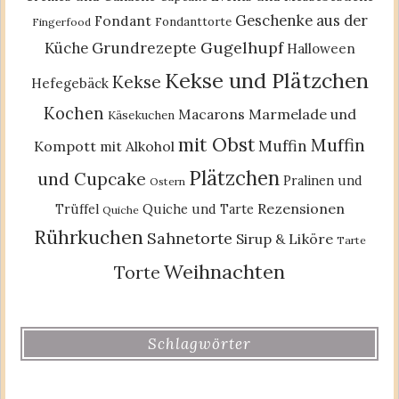
Geschenke aus der
Fondant
Fondanttorte
Fingerfood
Gugelhupf
Küche
Grundrezepte
Halloween
Kekse und Plätzchen
Kekse
Hefegebäck
Kochen
Macarons
Marmelade und
Käsekuchen
mit Obst
Muffin
Muffin
Kompott
mit Alkohol
Plätzchen
und Cupcake
Pralinen und
Ostern
Rezensionen
Trüffel
Quiche und Tarte
Quiche
Rührkuchen
Sahnetorte
Sirup & Liköre
Tarte
Weihnachten
Torte
Schlagwörter