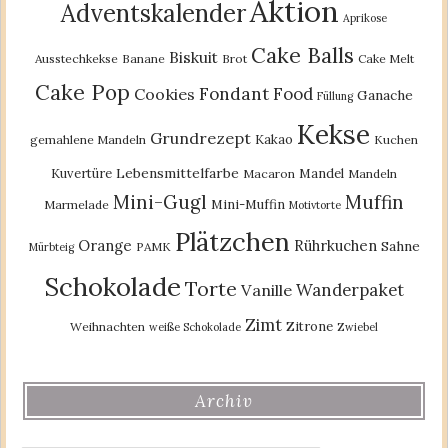
Aktion
Adventskalender
Aprikose
Cake Balls
Biskuit
Ausstechkekse
Banane
Brot
Cake Melt
Cake Pop
Fondant
Food
Cookies
Ganache
Füllung
Kekse
Grundrezept
Kakao
gemahlene Mandeln
Kuchen
Lebensmittelfarbe
Kuvertüre
Mandel
Macaron
Mandeln
Mini-Gugl
Muffin
Mini-Muffin
Marmelade
Motivtorte
Plätzchen
Orange
Rührkuchen
Sahne
PAMK
Mürbteig
Schokolade
Torte
Wanderpaket
Vanille
Zimt
Zitrone
Weihnachten
weiße Schokolade
Zwiebel
Archiv