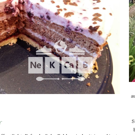
a
r
S