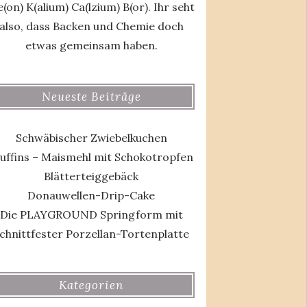
(on) K(alium) Ca(lzium) B(or). Ihr seht
also, dass Backen und Chemie doch
etwas gemeinsam haben.
Neueste Beiträge
Schwäbischer Zwiebelkuchen
uffins – Maismehl mit Schokotropfen
Blätterteiggebäck
Donauwellen-Drip-Cake
Die PLAYGROUND Springform mit
chnittfester Porzellan-Tortenplatte
Kategorien