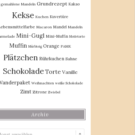
Grundrezept
Kakao
gemahlene Mandeln
Kekse
Kuvertüre
Kuchen
ebensmittelfarbe
Mandel
Macaron
Mandeln
Mini-Gugl
Mini-Muffin
rmelade
Motivtorte
Muffin
Orange
PAMK
Mürbteig
Plätzchen
Rührkuchen
Sahne
Schokolade
Torte
Vanille
Wanderpaket
Weihnachten
weiße Schokolade
Zimt
Zitrone
Zwiebel
Archiv
Archiv