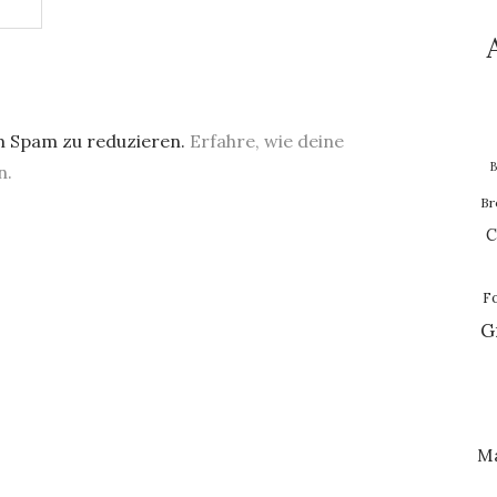
m Spam zu reduzieren.
Erfahre, wie deine
B
n.
Br
C
F
G
M