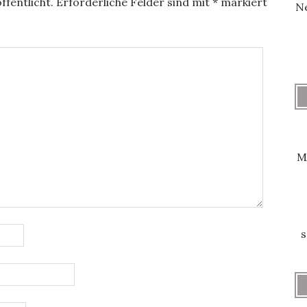
ffentlicht.
Erforderliche Felder sind mit
*
markiert
Ne
M
s