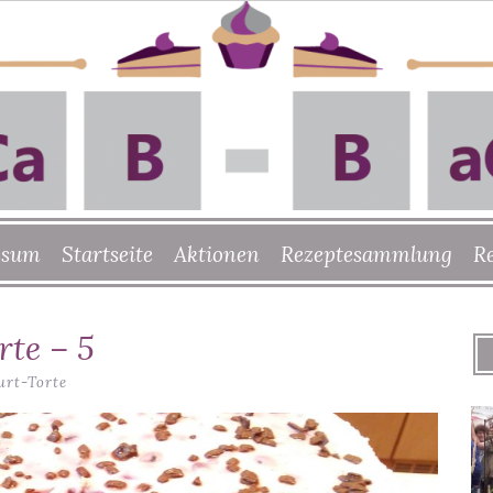
ssum
Startseite
Aktionen
Rezeptesammlung
R
rte – 5
urt-Torte