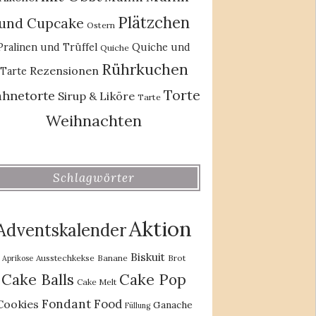
Plätzchen
und Cupcake
Ostern
Pralinen und Trüffel
Quiche und
Quiche
Rührkuchen
Rezensionen
Tarte
Torte
ahnetorte
Sirup & Liköre
Tarte
Weihnachten
Schlagwörter
Aktion
Adventskalender
Biskuit
Ausstechkekse
Banane
Brot
Aprikose
Cake Balls
Cake Pop
Cake Melt
Fondant
Food
Cookies
Ganache
Füllung