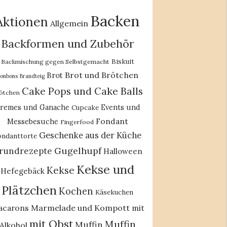
Backen
Aktionen
Allgemein
Backformen und Zubehör
Biskuit
Backmischung gegen Selbstgemacht
Brot und Brötchen
Brot
onbons
Brandteig
Cake Pops und Cake Balls
ötchen
remes und Ganache
Events und
Cupcake
Fondant
Messebesuche
Fingerfood
Geschenke aus der Küche
ondanttorte
Gugelhupf
rundrezepte
Halloween
Kekse und
Kekse
Hefegebäck
Plätzchen
Kochen
Käsekuchen
acarons
Marmelade und Kompott
mit
mit Obst
Muffin
Muffin
Alkohol