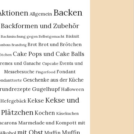
Backen
Aktionen
Allgemein
Backformen und Zubehör
Biskuit
Backmischung gegen Selbstgemacht
Brot und Brötchen
Brot
onbons
Brandteig
Cake Pops und Cake Balls
ötchen
remes und Ganache
Events und
Cupcake
Fondant
Messebesuche
Fingerfood
Geschenke aus der Küche
ondanttorte
Gugelhupf
rundrezepte
Halloween
Kekse und
Kekse
Hefegebäck
Plätzchen
Kochen
Käsekuchen
acarons
Marmelade und Kompott
mit
mit Obst
Muffin
Muffin
Alkohol