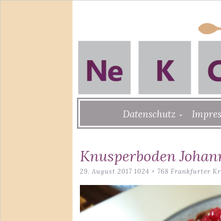
Skip
Datenschutz
Impre
to
content
Knusperboden Johann
29. August 2017
1024 × 768
Frankfurter K