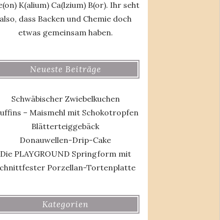
(on) K(alium) Ca(lzium) B(or). Ihr seht
also, dass Backen und Chemie doch
etwas gemeinsam haben.
Neueste Beiträge
Schwäbischer Zwiebelkuchen
uffins – Maismehl mit Schokotropfen
Blätterteiggebäck
Donauwellen-Drip-Cake
Die PLAYGROUND Springform mit
chnittfester Porzellan-Tortenplatte
Kategorien