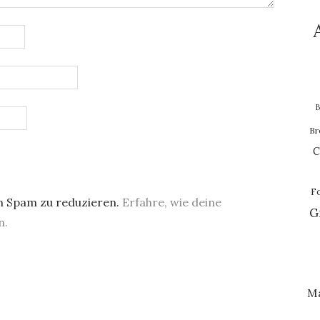
B
Br
C
F
m Spam zu reduzieren.
Erfahre, wie deine
G
n.
M