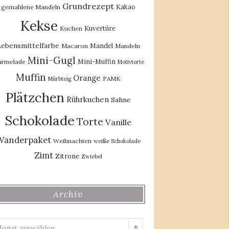
Grundrezept
Kakao
gemahlene Mandeln
Kekse
Kuvertüre
Kuchen
ebensmittelfarbe
Mandel
Macaron
Mandeln
Mini-Gugl
Mini-Muffin
rmelade
Motivtorte
Muffin
Orange
PAMK
Mürbteig
Plätzchen
Rührkuchen
Sahne
Schokolade
Torte
Vanille
Wanderpaket
Weihnachten
weiße Schokolade
Zimt
Zitrone
Zwiebel
Archiv
Archiv