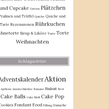
Plätzchen
und Cupcake
Ostern
Pralinen und Trüffel
Quiche und
Quiche
Rührkuchen
Rezensionen
Tarte
Torte
ahnetorte
Sirup & Liköre
Tarte
Weihnachten
Schlagwörter
Aktion
Adventskalender
Biskuit
Ausstechkekse
Banane
Brot
Aprikose
Cake Balls
Cake Pop
Cake Melt
Fondant
Food
Cookies
Ganache
Füllung