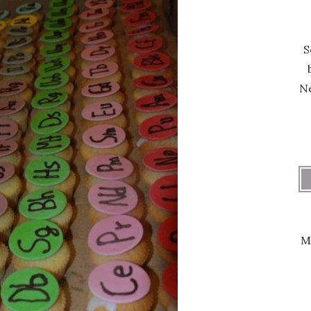
S
Ne
M