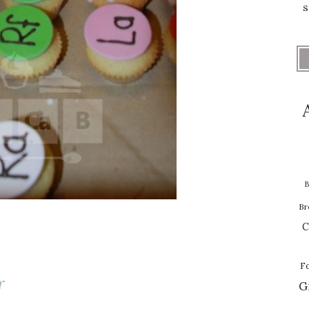
s
B
Br
C
F
r
G