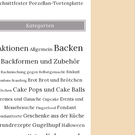
chnittfester Porzellan-Tortenplatte
Kategorien
Backen
Aktionen
Allgemein
Backformen und Zubehör
Biskuit
Backmischung gegen Selbstgemacht
Brot und Brötchen
Brot
onbons
Brandteig
Cake Pops und Cake Balls
ötchen
remes und Ganache
Events und
Cupcake
Fondant
Messebesuche
Fingerfood
Geschenke aus der Küche
ondanttorte
Gugelhupf
rundrezepte
Halloween