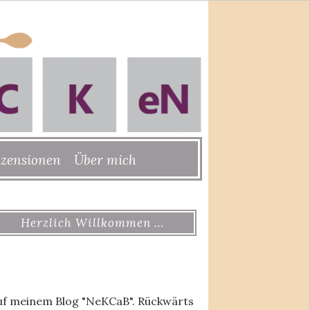
zensionen
Über mich
Herzlich Willkommen …
uf meinem Blog "NeKCaB". Rückwärts