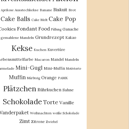
Biskuit
Ausstechkekse
Banane
Brot
Aprikose
Cake Balls
Cake Pop
Cake Melt
Fondant
Food
Cookies
Ganache
Füllung
Grundrezept
Kakao
gemahlene Mandeln
Kekse
Kuvertüre
Kuchen
ebensmittelfarbe
Mandel
Macaron
Mandeln
Mini-Gugl
Mini-Muffin
rmelade
Motivtorte
Muffin
Orange
PAMK
Mürbteig
Plätzchen
Rührkuchen
Sahne
Schokolade
Torte
Vanille
Wanderpaket
Weihnachten
weiße Schokolade
Zimt
Zitrone
Zwiebel