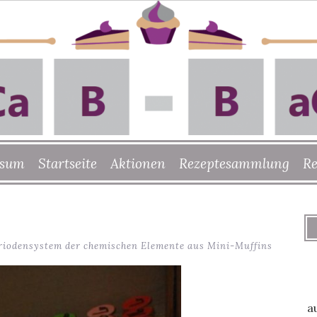
ssum
Startseite
Aktionen
Rezeptesammlung
Re
riodensystem der chemischen Elemente aus Mini-Muffins
a