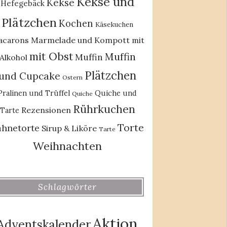
Kekse und
Kekse
Hefegebäck
Plätzchen
Kochen
Käsekuchen
acarons
Marmelade und Kompott
mit
mit Obst
Muffin
Muffin
Alkohol
Plätzchen
und Cupcake
Ostern
Pralinen und Trüffel
Quiche und
Quiche
Rührkuchen
Rezensionen
Tarte
Torte
ahnetorte
Sirup & Liköre
Tarte
Weihnachten
Schlagwörter
Aktion
Adventskalender