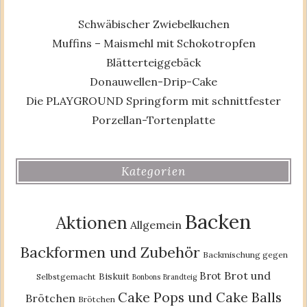
Schwäbischer Zwiebelkuchen
Muffins – Maismehl mit Schokotropfen
Blätterteiggebäck
Donauwellen-Drip-Cake
Die PLAYGROUND Springform mit schnittfester
Porzellan-Tortenplatte
Kategorien
Backen
Aktionen
Allgemein
Backformen und Zubehör
Backmischung gegen
Brot und
Brot
Biskuit
Selbstgemacht
Bonbons
Brandteig
Cake Pops und Cake Balls
Brötchen
Brötchen