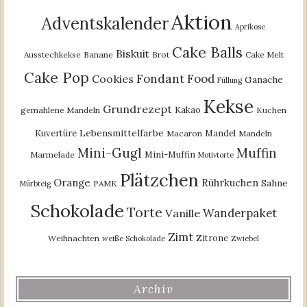
Aktion
Adventskalender
Aprikose
Cake Balls
Biskuit
Ausstechkekse
Banane
Brot
Cake Melt
Cake Pop
Fondant
Food
Cookies
Ganache
Füllung
Kekse
Grundrezept
Kakao
gemahlene Mandeln
Kuchen
Lebensmittelfarbe
Kuvertüre
Mandel
Macaron
Mandeln
Mini-Gugl
Muffin
Mini-Muffin
Marmelade
Motivtorte
Plätzchen
Orange
Rührkuchen
Sahne
PAMK
Mürbteig
Schokolade
Torte
Wanderpaket
Vanille
Zimt
Zitrone
Weihnachten
weiße Schokolade
Zwiebel
Archiv