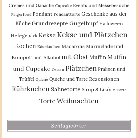
Cremes und Ganache
Events und Messebesuche
Cupcake
Geschenke aus der
Fondant
Fondanttorte
Fingerfood
Gugelhupf
Küche
Grundrezepte
Halloween
Kekse und Plätzchen
Kekse
Hefegebäck
Kochen
Macarons
Marmelade und
Käsekuchen
mit Obst
Muffin
Muffin
Kompott
mit Alkohol
Plätzchen
und Cupcake
Pralinen und
Ostern
Rezensionen
Trüffel
Quiche und Tarte
Quiche
Rührkuchen
Sahnetorte
Sirup & Liköre
Tarte
Weihnachten
Torte
Schlagwörter