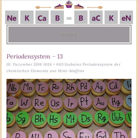
menu
Skip
Periodensystem – 13
to
10. Dezember 2016
1024 × 685
Essbares Periodensystem der
content
chemischen Elemente aus Mini-Muffins