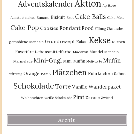
Aktion
Adventskalender
Aprikose
Cake Balls
Biskuit
Ausstechkekse
Banane
Brot
Cake Melt
Cake Pop
Fondant
Food
Cookies
Ganache
Füllung
Kekse
Grundrezept
Kakao
gemahlene Mandeln
Kuchen
Lebensmittelfarbe
Kuvertüre
Mandel
Macaron
Mandeln
Mini-Gugl
Muffin
Mini-Muffin
Marmelade
Motivtorte
Plätzchen
Orange
Rührkuchen
Sahne
PAMK
Mürbteig
Schokolade
Torte
Wanderpaket
Vanille
Zimt
Zitrone
Weihnachten
weiße Schokolade
Zwiebel
Archiv