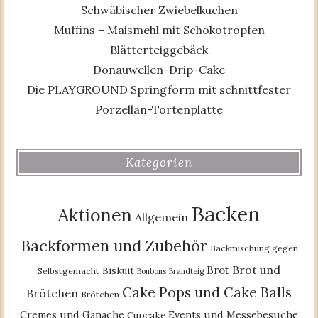
Schwäbischer Zwiebelkuchen
Muffins – Maismehl mit Schokotropfen
Blätterteiggebäck
Donauwellen-Drip-Cake
Die PLAYGROUND Springform mit schnittfester
Porzellan-Tortenplatte
Kategorien
Backen
Aktionen
Allgemein
Backformen und Zubehör
Backmischung gegen
Brot und
Brot
Biskuit
Selbstgemacht
Bonbons
Brandteig
Cake Pops und Cake Balls
Brötchen
Brötchen
Cremes und Ganache
Events und Messebesuche
Cupcake