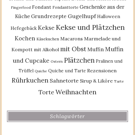
Geschenke aus der
Fondant
Fondanttorte
Fingerfood
Gugelhupf
Küche
Grundrezepte
Halloween
Kekse und Plätzchen
Kekse
Hefegebäck
Kochen
Macarons
Marmelade und
Käsekuchen
mit Obst
Muffin
Muffin
Kompott
mit Alkohol
Plätzchen
und Cupcake
Pralinen und
Ostern
Rezensionen
Trüffel
Quiche und Tarte
Quiche
Rührkuchen
Sahnetorte
Sirup & Liköre
Tarte
Weihnachten
Torte
Schlagwörter