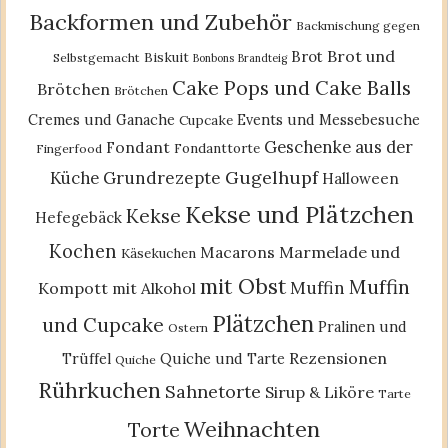
Backformen und Zubehör
Backmischung gegen
Brot und
Brot
Biskuit
Selbstgemacht
Bonbons
Brandteig
Cake Pops und Cake Balls
Brötchen
Brötchen
Cremes und Ganache
Events und Messebesuche
Cupcake
Geschenke aus der
Fondant
Fondanttorte
Fingerfood
Gugelhupf
Küche
Grundrezepte
Halloween
Kekse und Plätzchen
Kekse
Hefegebäck
Kochen
Macarons
Marmelade und
Käsekuchen
mit Obst
Muffin
Muffin
Kompott
mit Alkohol
Plätzchen
und Cupcake
Pralinen und
Ostern
Rezensionen
Trüffel
Quiche und Tarte
Quiche
Rührkuchen
Sahnetorte
Sirup & Liköre
Tarte
Weihnachten
Torte