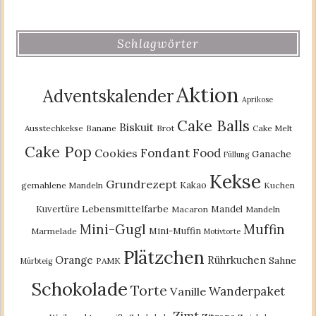
Schlagwörter
Aktion
Adventskalender
Aprikose
Cake Balls
Biskuit
Ausstechkekse
Banane
Brot
Cake Melt
Cake Pop
Fondant
Food
Cookies
Ganache
Füllung
Kekse
Grundrezept
Kakao
gemahlene Mandeln
Kuchen
Lebensmittelfarbe
Kuvertüre
Mandel
Macaron
Mandeln
Mini-Gugl
Muffin
Mini-Muffin
Marmelade
Motivtorte
Plätzchen
Orange
Rührkuchen
Sahne
PAMK
Mürbteig
Schokolade
Torte
Wanderpaket
Vanille