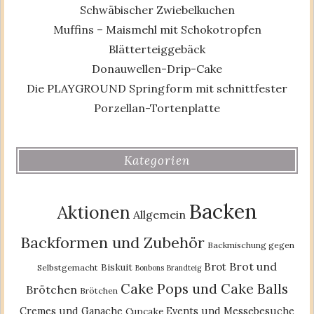
Schwäbischer Zwiebelkuchen
Muffins – Maismehl mit Schokotropfen
Blätterteiggebäck
Donauwellen-Drip-Cake
Die PLAYGROUND Springform mit schnittfester
Porzellan-Tortenplatte
Kategorien
Backen
Aktionen
Allgemein
Backformen und Zubehör
Backmischung gegen
Brot und
Brot
Biskuit
Selbstgemacht
Bonbons
Brandteig
Cake Pops und Cake Balls
Brötchen
Brötchen
Cremes und Ganache
Events und Messebesuche
Cupcake