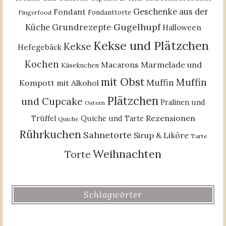
Geschenke aus der
Fondant
Fondanttorte
Fingerfood
Gugelhupf
Küche
Grundrezepte
Halloween
Kekse und Plätzchen
Kekse
Hefegebäck
Kochen
Macarons
Marmelade und
Käsekuchen
mit Obst
Muffin
Muffin
Kompott
mit Alkohol
Plätzchen
und Cupcake
Pralinen und
Ostern
Rezensionen
Trüffel
Quiche und Tarte
Quiche
Rührkuchen
Sahnetorte
Sirup & Liköre
Tarte
Weihnachten
Torte
Schlagwörter