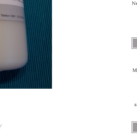
Ne
M
s
r