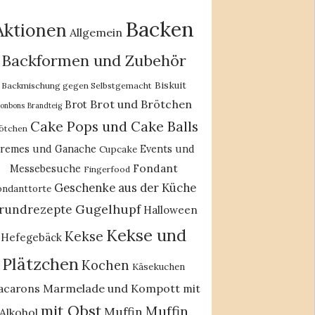
Backen
Aktionen
Allgemein
Backformen und Zubehör
Biskuit
Backmischung gegen Selbstgemacht
Brot und Brötchen
Brot
onbons
Brandteig
Cake Pops und Cake Balls
ötchen
remes und Ganache
Events und
Cupcake
Fondant
Messebesuche
Fingerfood
Geschenke aus der Küche
ondanttorte
Gugelhupf
rundrezepte
Halloween
Kekse und
Kekse
Hefegebäck
Plätzchen
Kochen
Käsekuchen
acarons
Marmelade und Kompott
mit
mit Obst
Muffin
Muffin
Alkohol