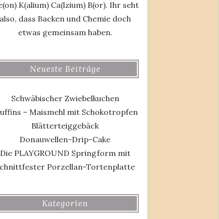
(on) K(alium) Ca(lzium) B(or). Ihr seht
also, dass Backen und Chemie doch
etwas gemeinsam haben.
Neueste Beiträge
Schwäbischer Zwiebelkuchen
uffins – Maismehl mit Schokotropfen
Blätterteiggebäck
Donauwellen-Drip-Cake
Die PLAYGROUND Springform mit
chnittfester Porzellan-Tortenplatte
Kategorien