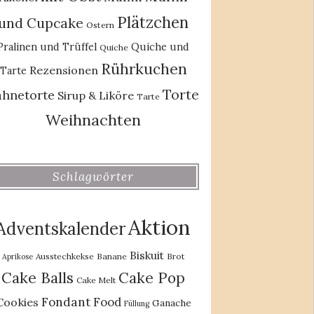
Plätzchen
und Cupcake
Ostern
Pralinen und Trüffel
Quiche und
Quiche
Rührkuchen
Rezensionen
Tarte
Torte
ahnetorte
Sirup & Liköre
Tarte
Weihnachten
Schlagwörter
Aktion
Adventskalender
Biskuit
Ausstechkekse
Banane
Brot
Aprikose
Cake Balls
Cake Pop
Cake Melt
Fondant
Food
Cookies
Ganache
Füllung