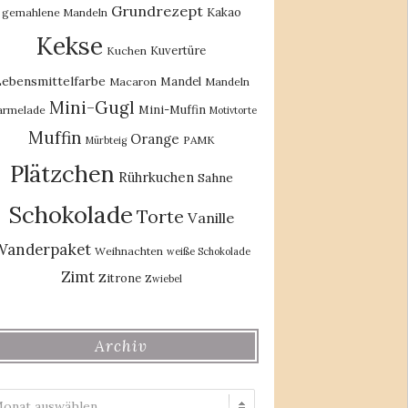
Grundrezept
Kakao
gemahlene Mandeln
Kekse
Kuvertüre
Kuchen
ebensmittelfarbe
Mandel
Macaron
Mandeln
Mini-Gugl
Mini-Muffin
rmelade
Motivtorte
Muffin
Orange
PAMK
Mürbteig
Plätzchen
Rührkuchen
Sahne
Schokolade
Torte
Vanille
Wanderpaket
Weihnachten
weiße Schokolade
Zimt
Zitrone
Zwiebel
Archiv
Archiv