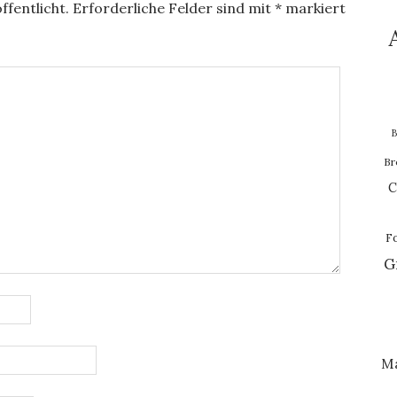
ffentlicht.
Erforderliche Felder sind mit
*
markiert
B
Br
C
F
G
M