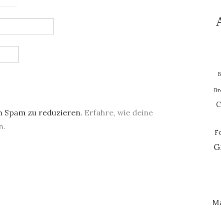
B
Br
C
m Spam zu reduzieren.
Erfahre, wie deine
n.
F
G
M