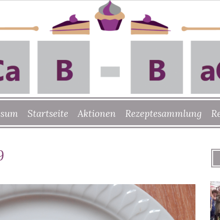
ssum
Startseite
Aktionen
Rezeptesammlung
R
9