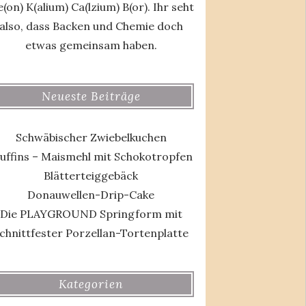
(on) K(alium) Ca(lzium) B(or). Ihr seht
also, dass Backen und Chemie doch
etwas gemeinsam haben.
Neueste Beiträge
Schwäbischer Zwiebelkuchen
uffins – Maismehl mit Schokotropfen
Blätterteiggebäck
Donauwellen-Drip-Cake
Die PLAYGROUND Springform mit
chnittfester Porzellan-Tortenplatte
Kategorien