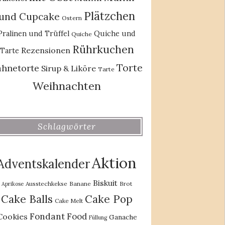
Plätzchen
und Cupcake
Ostern
Pralinen und Trüffel
Quiche und
Quiche
Rührkuchen
Rezensionen
Tarte
Torte
ahnetorte
Sirup & Liköre
Tarte
Weihnachten
Schlagwörter
Aktion
Adventskalender
Biskuit
Ausstechkekse
Banane
Brot
Aprikose
Cake Balls
Cake Pop
Cake Melt
Fondant
Food
Cookies
Ganache
Füllung