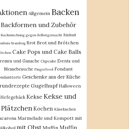
Backen
Aktionen
Allgemein
Backformen und Zubehör
Biskuit
Backmischung gegen Selbstgemacht
Brot und Brötchen
Brot
onbons
Brandteig
Cake Pops und Cake Balls
ötchen
remes und Ganache
Events und
Cupcake
Fondant
Messebesuche
Fingerfood
Geschenke aus der Küche
ondanttorte
Gugelhupf
rundrezepte
Halloween
Kekse und
Kekse
Hefegebäck
Plätzchen
Kochen
Käsekuchen
acarons
Marmelade und Kompott
mit
mit Obst
Muffin
Muffin
Alkohol