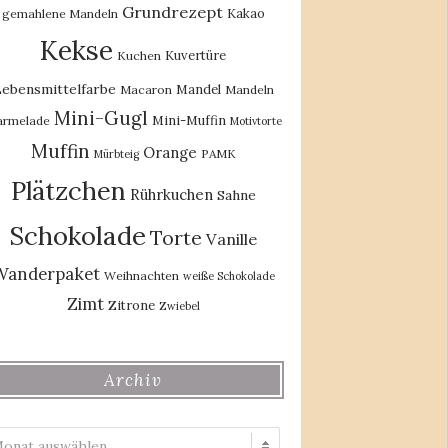
Grundrezept
Kakao
gemahlene Mandeln
Kekse
Kuvertüre
Kuchen
ebensmittelfarbe
Mandel
Macaron
Mandeln
Mini-Gugl
Mini-Muffin
rmelade
Motivtorte
Muffin
Orange
PAMK
Mürbteig
Plätzchen
Rührkuchen
Sahne
Schokolade
Torte
Vanille
Wanderpaket
Weihnachten
weiße Schokolade
Zimt
Zitrone
Zwiebel
Archiv
Archiv