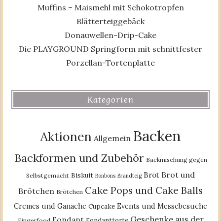
Muffins – Maismehl mit Schokotropfen
Blätterteiggebäck
Donauwellen-Drip-Cake
Die PLAYGROUND Springform mit schnittfester
Porzellan-Tortenplatte
Kategorien
Backen
Aktionen
Allgemein
Backformen und Zubehör
Backmischung gegen
Brot und
Brot
Biskuit
Selbstgemacht
Bonbons
Brandteig
Cake Pops und Cake Balls
Brötchen
Brötchen
Cremes und Ganache
Events und Messebesuche
Cupcake
Geschenke aus der
Fondant
Fondanttorte
Fingerfood