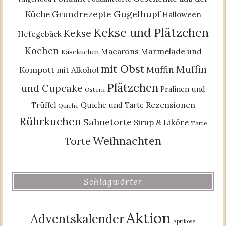
Gugelhupf
Küche
Grundrezepte
Halloween
Kekse und Plätzchen
Kekse
Hefegebäck
Kochen
Macarons
Marmelade und
Käsekuchen
mit Obst
Muffin
Muffin
Kompott
mit Alkohol
Plätzchen
und Cupcake
Pralinen und
Ostern
Rezensionen
Trüffel
Quiche und Tarte
Quiche
Rührkuchen
Sahnetorte
Sirup & Liköre
Tarte
Weihnachten
Torte
Schlagwörter
Aktion
Adventskalender
Aprikose