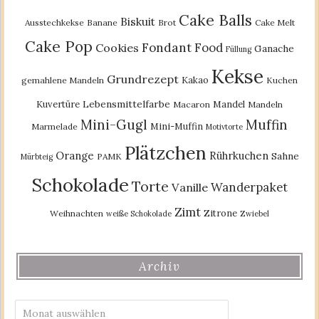
Cake Balls
Biskuit
Ausstechkekse
Banane
Brot
Cake Melt
Cake Pop
Fondant
Food
Cookies
Ganache
Füllung
Kekse
Grundrezept
Kakao
gemahlene Mandeln
Kuchen
Lebensmittelfarbe
Kuvertüre
Mandel
Macaron
Mandeln
Mini-Gugl
Muffin
Mini-Muffin
Marmelade
Motivtorte
Plätzchen
Orange
Rührkuchen
Sahne
PAMK
Mürbteig
Schokolade
Torte
Wanderpaket
Vanille
Zimt
Zitrone
Weihnachten
weiße Schokolade
Zwiebel
Archiv
Archiv