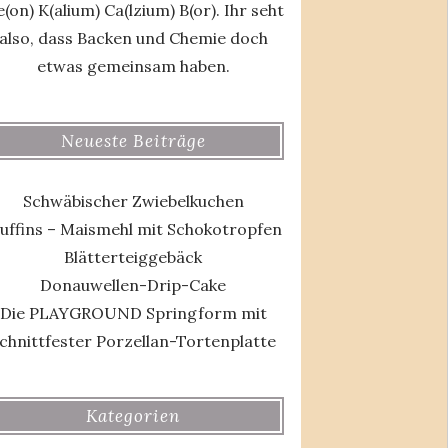
(on) K(alium) Ca(lzium) B(or). Ihr seht
also, dass Backen und Chemie doch
etwas gemeinsam haben.
Neueste Beiträge
Schwäbischer Zwiebelkuchen
uffins – Maismehl mit Schokotropfen
Blätterteiggebäck
Donauwellen-Drip-Cake
Die PLAYGROUND Springform mit
chnittfester Porzellan-Tortenplatte
Kategorien