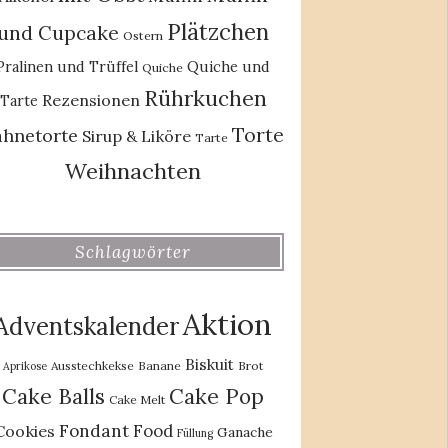
Plätzchen
und Cupcake
Ostern
Pralinen und Trüffel
Quiche und
Quiche
Rührkuchen
Rezensionen
Tarte
Torte
ahnetorte
Sirup & Liköre
Tarte
Weihnachten
Schlagwörter
Aktion
Adventskalender
Biskuit
Ausstechkekse
Banane
Brot
Aprikose
Cake Balls
Cake Pop
Cake Melt
Fondant
Food
Cookies
Ganache
Füllung