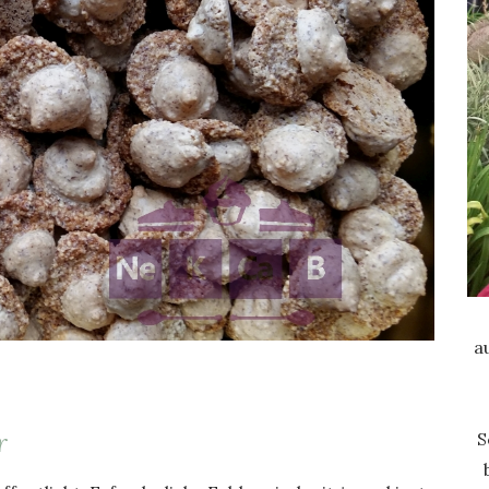
a
r
S