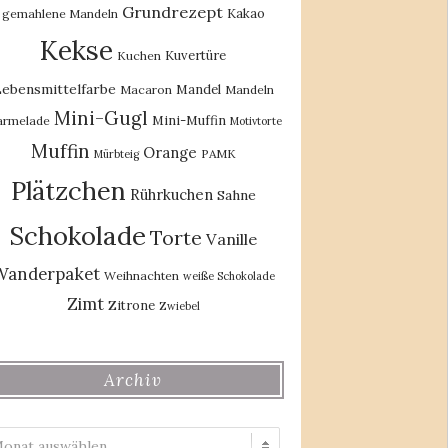
Grundrezept
Kakao
gemahlene Mandeln
Kekse
Kuvertüre
Kuchen
ebensmittelfarbe
Mandel
Macaron
Mandeln
Mini-Gugl
Mini-Muffin
rmelade
Motivtorte
Muffin
Orange
PAMK
Mürbteig
Plätzchen
Rührkuchen
Sahne
Schokolade
Torte
Vanille
Wanderpaket
Weihnachten
weiße Schokolade
Zimt
Zitrone
Zwiebel
Archiv
Archiv