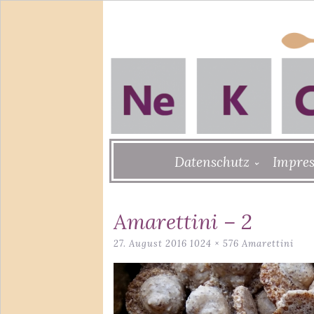
Skip
Datenschutz
Impre
to
content
Amarettini – 2
27. August 2016
1024 × 576
Amarettini