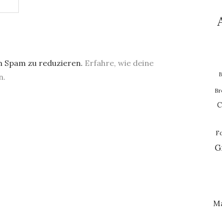
m Spam zu reduzieren.
Erfahre, wie deine
B
n.
Br
C
F
G
M