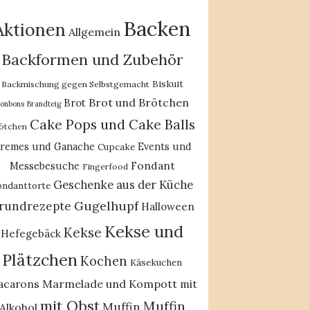
Backen
Aktionen
Allgemein
Backformen und Zubehör
Biskuit
Backmischung gegen Selbstgemacht
Brot und Brötchen
Brot
onbons
Brandteig
Cake Pops und Cake Balls
ötchen
remes und Ganache
Events und
Cupcake
Fondant
Messebesuche
Fingerfood
Geschenke aus der Küche
ondanttorte
Gugelhupf
rundrezepte
Halloween
Kekse und
Kekse
Hefegebäck
Plätzchen
Kochen
Käsekuchen
acarons
Marmelade und Kompott
mit
mit Obst
Muffin
Muffin
Alkohol