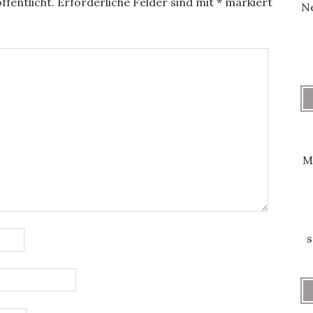
ffentlicht.
Erforderliche Felder sind mit
*
markiert
Ne
M
s