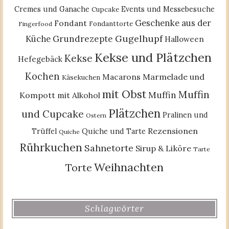
Cremes und Ganache
Events und Messebesuche
Cupcake
Geschenke aus der
Fondant
Fondanttorte
Fingerfood
Gugelhupf
Küche
Grundrezepte
Halloween
Kekse und Plätzchen
Kekse
Hefegebäck
Kochen
Macarons
Marmelade und
Käsekuchen
mit Obst
Muffin
Muffin
Kompott
mit Alkohol
Plätzchen
und Cupcake
Pralinen und
Ostern
Rezensionen
Trüffel
Quiche und Tarte
Quiche
Rührkuchen
Sahnetorte
Sirup & Liköre
Tarte
Weihnachten
Torte
Schlagwörter