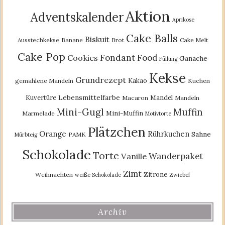
Aktion
Adventskalender
Aprikose
Cake Balls
Biskuit
Ausstechkekse
Banane
Brot
Cake Melt
Cake Pop
Fondant
Food
Cookies
Ganache
Füllung
Kekse
Grundrezept
Kakao
gemahlene Mandeln
Kuchen
Lebensmittelfarbe
Kuvertüre
Mandel
Macaron
Mandeln
Mini-Gugl
Muffin
Mini-Muffin
Marmelade
Motivtorte
Plätzchen
Orange
Rührkuchen
Sahne
PAMK
Mürbteig
Schokolade
Torte
Wanderpaket
Vanille
Zimt
Zitrone
Weihnachten
weiße Schokolade
Zwiebel
Archiv