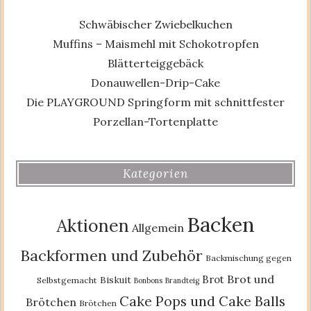
Schwäbischer Zwiebelkuchen
Muffins – Maismehl mit Schokotropfen
Blätterteiggebäck
Donauwellen-Drip-Cake
Die PLAYGROUND Springform mit schnittfester
Porzellan-Tortenplatte
Kategorien
Backen
Aktionen
Allgemein
Backformen und Zubehör
Backmischung gegen
Brot und
Brot
Biskuit
Selbstgemacht
Bonbons
Brandteig
Cake Pops und Cake Balls
Brötchen
Brötchen