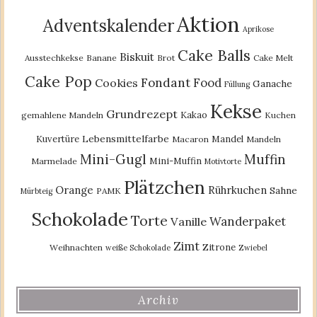
Aktion
Adventskalender
Aprikose
Cake Balls
Biskuit
Ausstechkekse
Banane
Brot
Cake Melt
Cake Pop
Fondant
Food
Cookies
Ganache
Füllung
Kekse
Grundrezept
Kakao
gemahlene Mandeln
Kuchen
Lebensmittelfarbe
Kuvertüre
Mandel
Macaron
Mandeln
Mini-Gugl
Muffin
Mini-Muffin
Marmelade
Motivtorte
Plätzchen
Orange
Rührkuchen
Sahne
PAMK
Mürbteig
Schokolade
Torte
Wanderpaket
Vanille
Zimt
Zitrone
Weihnachten
weiße Schokolade
Zwiebel
Archiv