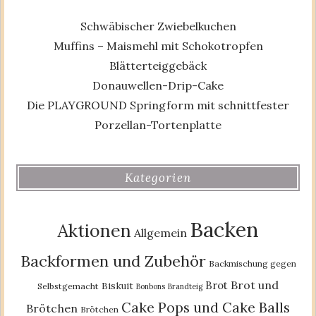
Schwäbischer Zwiebelkuchen
Muffins – Maismehl mit Schokotropfen
Blätterteiggebäck
Donauwellen-Drip-Cake
Die PLAYGROUND Springform mit schnittfester
Porzellan-Tortenplatte
Kategorien
Backen
Aktionen
Allgemein
Backformen und Zubehör
Backmischung gegen
Brot und
Brot
Biskuit
Selbstgemacht
Bonbons
Brandteig
Cake Pops und Cake Balls
Brötchen
Brötchen