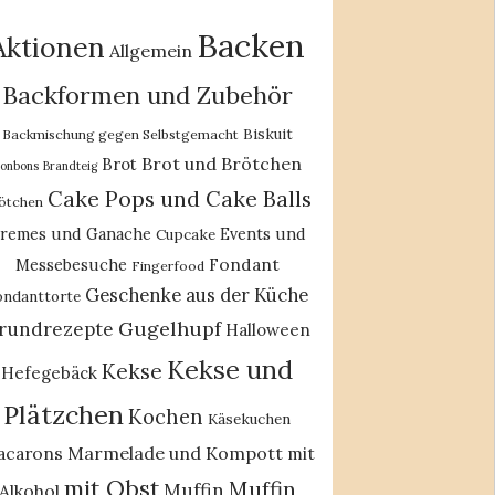
Backen
Aktionen
Allgemein
Backformen und Zubehör
Biskuit
Backmischung gegen Selbstgemacht
Brot und Brötchen
Brot
onbons
Brandteig
Cake Pops und Cake Balls
ötchen
remes und Ganache
Events und
Cupcake
Fondant
Messebesuche
Fingerfood
Geschenke aus der Küche
ondanttorte
Gugelhupf
rundrezepte
Halloween
Kekse und
Kekse
Hefegebäck
Plätzchen
Kochen
Käsekuchen
acarons
Marmelade und Kompott
mit
mit Obst
Muffin
Muffin
Alkohol