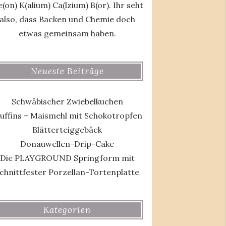
(on) K(alium) Ca(lzium) B(or). Ihr seht
also, dass Backen und Chemie doch
etwas gemeinsam haben.
Neueste Beiträge
Schwäbischer Zwiebelkuchen
uffins – Maismehl mit Schokotropfen
Blätterteiggebäck
Donauwellen-Drip-Cake
Die PLAYGROUND Springform mit
chnittfester Porzellan-Tortenplatte
Kategorien