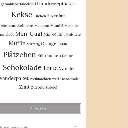
Grundrezept
Kakao
gemahlene Mandeln
Kekse
Kuvertüre
Kuchen
ebensmittelfarbe
Mandel
Macaron
Mandeln
Mini-Gugl
Mini-Muffin
rmelade
Motivtorte
Muffin
Orange
PAMK
Mürbteig
Plätzchen
Rührkuchen
Sahne
Schokolade
Torte
Vanille
Wanderpaket
Weihnachten
weiße Schokolade
Zimt
Zitrone
Zwiebel
Archiv
Archiv