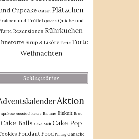
Plätzchen
und Cupcake
Ostern
Pralinen und Trüffel
Quiche und
Quiche
Rührkuchen
Rezensionen
Tarte
Torte
ahnetorte
Sirup & Liköre
Tarte
Weihnachten
Schlagwörter
Aktion
Adventskalender
Biskuit
Ausstechkekse
Banane
Brot
Aprikose
Cake Balls
Cake Pop
Cake Melt
Fondant
Food
Cookies
Ganache
Füllung