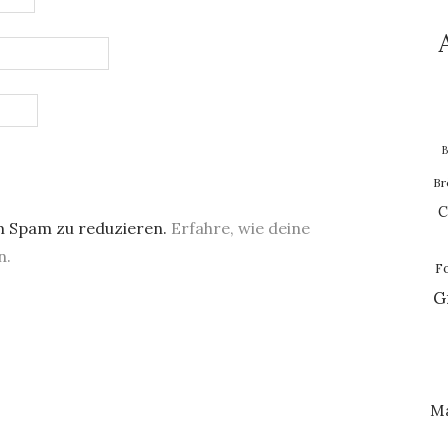
B
Br
C
m Spam zu reduzieren.
Erfahre, wie deine
n.
F
G
M