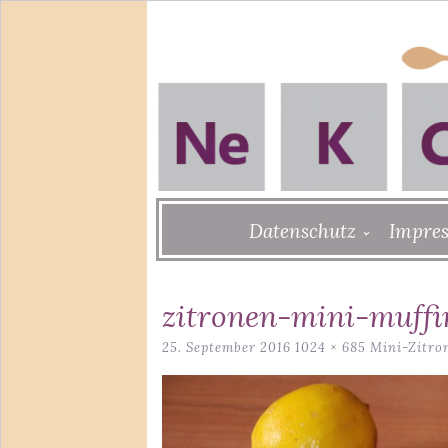
Skip
Datenschutz
Impre
to
content
zitronen-mini-muffi
25. September 2016
1024 × 685
Mini-Zitro