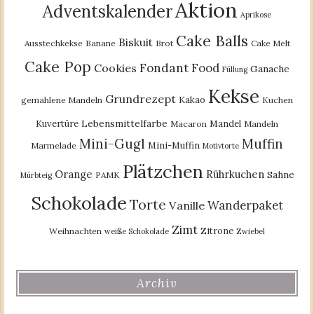
Aktion
Adventskalender
Aprikose
Cake Balls
Biskuit
Ausstechkekse
Banane
Brot
Cake Melt
Cake Pop
Fondant
Food
Cookies
Ganache
Füllung
Kekse
Grundrezept
Kakao
gemahlene Mandeln
Kuchen
Lebensmittelfarbe
Kuvertüre
Mandel
Macaron
Mandeln
Mini-Gugl
Muffin
Mini-Muffin
Marmelade
Motivtorte
Plätzchen
Orange
Rührkuchen
Sahne
PAMK
Mürbteig
Schokolade
Torte
Wanderpaket
Vanille
Zimt
Zitrone
Weihnachten
weiße Schokolade
Zwiebel
Archiv