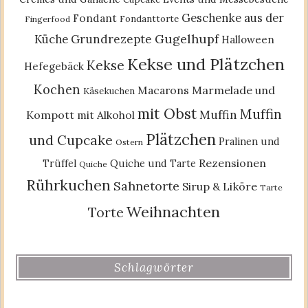
Geschenke aus der
Fondant
Fondanttorte
Fingerfood
Gugelhupf
Küche
Grundrezepte
Halloween
Kekse und Plätzchen
Kekse
Hefegebäck
Kochen
Macarons
Marmelade und
Käsekuchen
mit Obst
Muffin
Muffin
Kompott
mit Alkohol
Plätzchen
und Cupcake
Pralinen und
Ostern
Rezensionen
Trüffel
Quiche und Tarte
Quiche
Rührkuchen
Sahnetorte
Sirup & Liköre
Tarte
Weihnachten
Torte
Schlagwörter