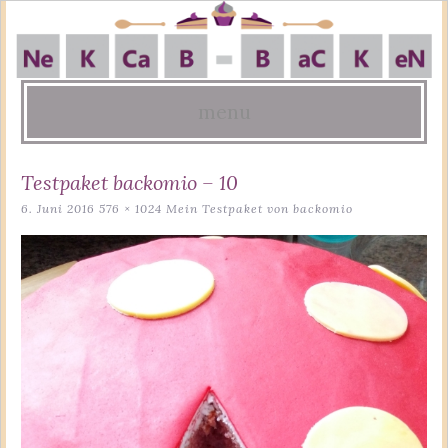
menu
Skip
Testpaket backomio – 10
to
6. Juni 2016
576 × 1024
Mein Testpaket von backomio
content