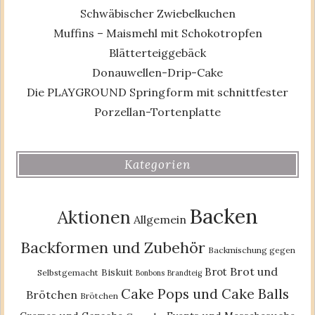
Schwäbischer Zwiebelkuchen
Muffins – Maismehl mit Schokotropfen
Blätterteiggebäck
Donauwellen-Drip-Cake
Die PLAYGROUND Springform mit schnittfester
Porzellan-Tortenplatte
Kategorien
Backen
Aktionen
Allgemein
Backformen und Zubehör
Backmischung gegen
Brot und
Brot
Biskuit
Selbstgemacht
Bonbons
Brandteig
Cake Pops und Cake Balls
Brötchen
Brötchen