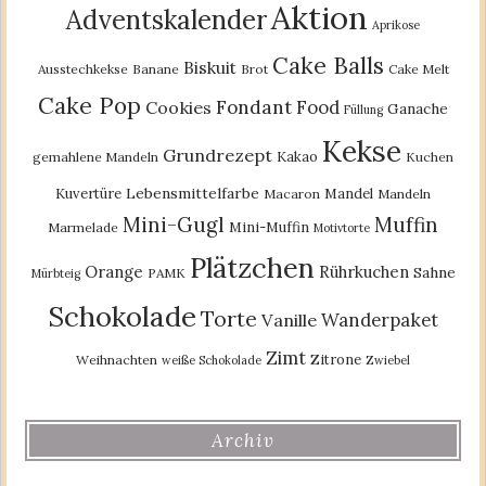
Aktion
Adventskalender
Aprikose
Cake Balls
Biskuit
Ausstechkekse
Banane
Brot
Cake Melt
Cake Pop
Fondant
Food
Cookies
Ganache
Füllung
Kekse
Grundrezept
Kakao
gemahlene Mandeln
Kuchen
Lebensmittelfarbe
Kuvertüre
Mandel
Macaron
Mandeln
Mini-Gugl
Muffin
Mini-Muffin
Marmelade
Motivtorte
Plätzchen
Orange
Rührkuchen
Sahne
PAMK
Mürbteig
Schokolade
Torte
Wanderpaket
Vanille
Zimt
Zitrone
Weihnachten
weiße Schokolade
Zwiebel
Archiv