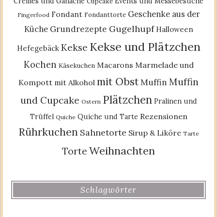
Cremes und Ganache
Events und Messebesuche
Cupcake
Geschenke aus der
Fondant
Fondanttorte
Fingerfood
Gugelhupf
Küche
Grundrezepte
Halloween
Kekse und Plätzchen
Kekse
Hefegebäck
Kochen
Macarons
Marmelade und
Käsekuchen
mit Obst
Muffin
Muffin
Kompott
mit Alkohol
Plätzchen
und Cupcake
Pralinen und
Ostern
Rezensionen
Trüffel
Quiche und Tarte
Quiche
Rührkuchen
Sahnetorte
Sirup & Liköre
Tarte
Weihnachten
Torte
Schlagwörter