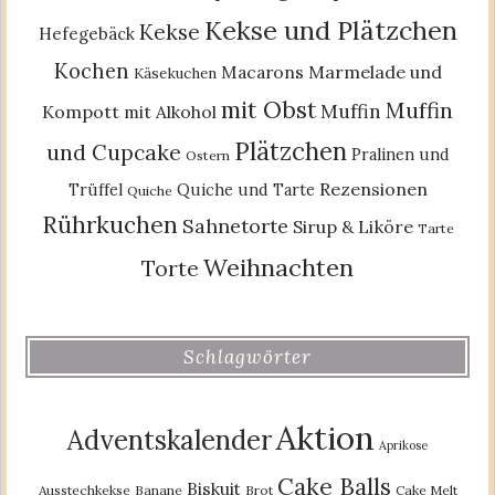
Kekse und Plätzchen
Kekse
Hefegebäck
Kochen
Macarons
Marmelade und
Käsekuchen
mit Obst
Muffin
Muffin
Kompott
mit Alkohol
Plätzchen
und Cupcake
Pralinen und
Ostern
Rezensionen
Trüffel
Quiche und Tarte
Quiche
Rührkuchen
Sahnetorte
Sirup & Liköre
Tarte
Weihnachten
Torte
Schlagwörter
Aktion
Adventskalender
Aprikose
Cake Balls
Biskuit
Ausstechkekse
Banane
Brot
Cake Melt