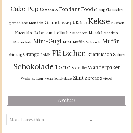
Cake Pop
Fondant
Food
Cookies
Ganache
Füllung
Kekse
Grundrezept
Kakao
gemahlene Mandeln
Kuchen
Lebensmittelfarbe
Kuvertüre
Mandel
Macaron
Mandeln
Mini-Gugl
Muffin
Mini-Muffin
Marmelade
Motivtorte
Plätzchen
Orange
Rührkuchen
Sahne
PAMK
Mürbteig
Schokolade
Torte
Wanderpaket
Vanille
Zimt
Zitrone
Weihnachten
weiße Schokolade
Zwiebel
Archiv
Archiv