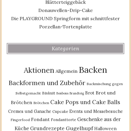
Blätterteiggebäck
Donauwellen-Drip-Cake
Die PLAYGROUND Springform mit schnittfester
Porzellan-Tortenplatte
Kategorien
Backen
Aktionen
Allgemein
Backformen und Zubehör
Backmischung gegen
Brot und
Brot
Biskuit
Selbstgemacht
Bonbons
Brandteig
Cake Pops und Cake Balls
Brötchen
Brötchen
Cremes und Ganache
Events und Messebesuche
Cupcake
Geschenke aus der
Fondant
Fondanttorte
Fingerfood
Gugelhupf
Küche
Grundrezepte
Halloween