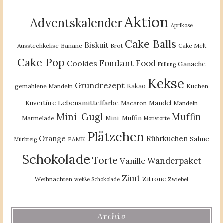
Aktion
Adventskalender
Aprikose
Cake Balls
Biskuit
Ausstechkekse
Banane
Brot
Cake Melt
Cake Pop
Fondant
Food
Cookies
Ganache
Füllung
Kekse
Grundrezept
Kakao
gemahlene Mandeln
Kuchen
Lebensmittelfarbe
Kuvertüre
Mandel
Macaron
Mandeln
Mini-Gugl
Muffin
Mini-Muffin
Marmelade
Motivtorte
Plätzchen
Orange
Rührkuchen
Sahne
PAMK
Mürbteig
Schokolade
Torte
Wanderpaket
Vanille
Zimt
Zitrone
Weihnachten
weiße Schokolade
Zwiebel
Archiv