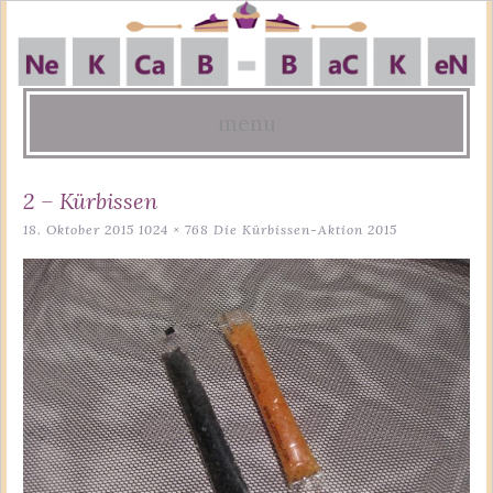
menu
Skip
2 – Kürbissen
to
18. Oktober 2015
1024 × 768
Die Kürbissen-Aktion 2015
content