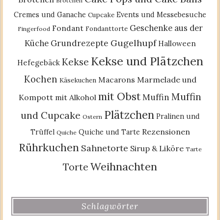
Brötchen
Cremes und Ganache
Events und Messebesuche
Cupcake
Geschenke aus der
Fondant
Fondanttorte
Fingerfood
Gugelhupf
Küche
Grundrezepte
Halloween
Kekse und Plätzchen
Kekse
Hefegebäck
Kochen
Macarons
Marmelade und
Käsekuchen
mit Obst
Muffin
Muffin
Kompott
mit Alkohol
Plätzchen
und Cupcake
Pralinen und
Ostern
Rezensionen
Trüffel
Quiche und Tarte
Quiche
Rührkuchen
Sahnetorte
Sirup & Liköre
Tarte
Weihnachten
Torte
Schlagwörter