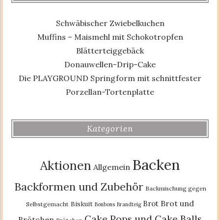
Schwäbischer Zwiebelkuchen
Muffins – Maismehl mit Schokotropfen
Blätterteiggebäck
Donauwellen-Drip-Cake
Die PLAYGROUND Springform mit schnittfester
Porzellan-Tortenplatte
Kategorien
Backen
Aktionen
Allgemein
Backformen und Zubehör
Backmischung gegen
Brot und
Brot
Biskuit
Selbstgemacht
Bonbons
Brandteig
Cake Pops und Cake Balls
Brötchen