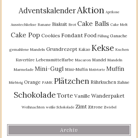
Aktion
Adventskalender
Aprikose
Cake Balls
Biskuit
Ausstechkekse
Banane
Brot
Cake Melt
Cake Pop
Fondant
Food
Cookies
Ganache
Füllung
Kekse
Grundrezept
Kakao
gemahlene Mandeln
Kuchen
Lebensmittelfarbe
Kuvertüre
Mandel
Macaron
Mandeln
Mini-Gugl
Muffin
Mini-Muffin
Marmelade
Motivtorte
Plätzchen
Orange
Rührkuchen
Sahne
PAMK
Mürbteig
Schokolade
Torte
Wanderpaket
Vanille
Zimt
Zitrone
Weihnachten
weiße Schokolade
Zwiebel
Archiv