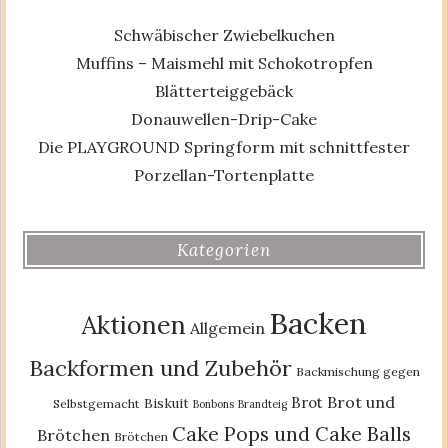
Schwäbischer Zwiebelkuchen
Muffins – Maismehl mit Schokotropfen
Blätterteiggebäck
Donauwellen-Drip-Cake
Die PLAYGROUND Springform mit schnittfester
Porzellan-Tortenplatte
Kategorien
Backen
Aktionen
Allgemein
Backformen und Zubehör
Backmischung gegen
Brot und
Brot
Biskuit
Selbstgemacht
Bonbons
Brandteig
Cake Pops und Cake Balls
Brötchen
Brötchen