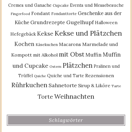
Cremes und Ganache
Events und Messebesuche
Cupcake
Geschenke aus der
Fondant
Fondanttorte
Fingerfood
Gugelhupf
Küche
Grundrezepte
Halloween
Kekse und Plätzchen
Kekse
Hefegebäck
Kochen
Macarons
Marmelade und
Käsekuchen
mit Obst
Muffin
Muffin
Kompott
mit Alkohol
Plätzchen
und Cupcake
Pralinen und
Ostern
Rezensionen
Trüffel
Quiche und Tarte
Quiche
Rührkuchen
Sahnetorte
Sirup & Liköre
Tarte
Weihnachten
Torte
Schlagwörter