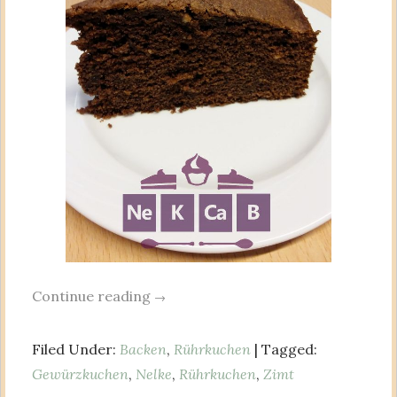
Continue reading
→
Filed Under:
Backen
,
Rührkuchen
| Tagged:
Gewürzkuchen
,
Nelke
,
Rührkuchen
,
Zimt