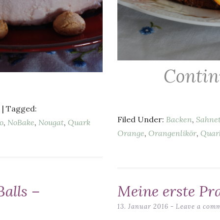
Contin
| Tagged:
Filed Under:
Backen
,
Sahnet
o
,
NoBake
,
Nougat
,
Quark
Orange
,
Orangenlikör
,
Quar
alls –
Meine erste Pr
13. Januar 2016
Leave a com