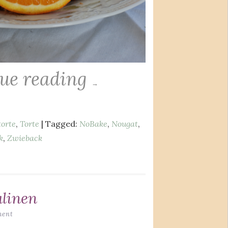
ue reading
→
orte
,
Torte
| Tagged:
NoBake
,
Nougat
,
k
,
Zwieback
alinen
ment