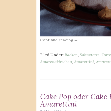
Continue reading
→
Filed Under:
Backen
,
Sahnetorte
,
Torte
Amarenakirschen
,
Amarettini
,
Amarett
Cake Pop oder Cake B
Amarettini