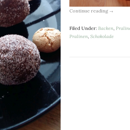
Continue reading
→
Filed Under:
Backen
,
Pralin
Pralinen
,
Schokolade