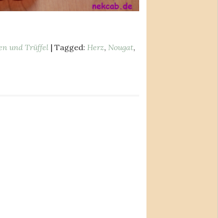
en und Trüffel
| Tagged:
Herz
,
Nougat
,