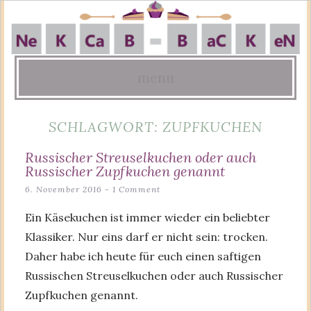
menu
Skip
SCHLAGWORT:
ZUPFKUCHEN
to
content
Russischer Streuselkuchen oder auch
Russischer Zupfkuchen genannt
6. November 2016
1 Comment
Ein Käsekuchen ist immer wieder ein beliebter
Klassiker. Nur eins darf er nicht sein: trocken.
Daher habe ich heute für euch einen saftigen
Russischen Streuselkuchen oder auch Russischer
Zupfkuchen genannt.