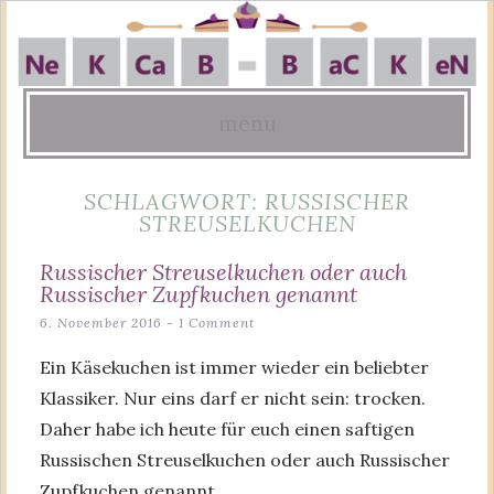
menu
Skip
SCHLAGWORT:
RUSSISCHER
to
STREUSELKUCHEN
content
Russischer Streuselkuchen oder auch
Russischer Zupfkuchen genannt
6. November 2016
1 Comment
Ein Käsekuchen ist immer wieder ein beliebter
Klassiker. Nur eins darf er nicht sein: trocken.
Daher habe ich heute für euch einen saftigen
Russischen Streuselkuchen oder auch Russischer
Zupfkuchen genannt.