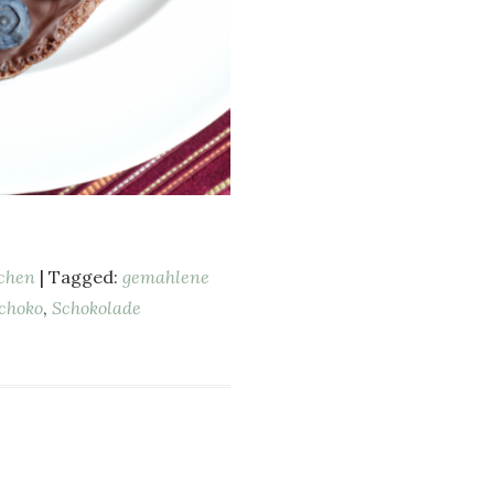
chen
| Tagged:
gemahlene
choko
,
Schokolade