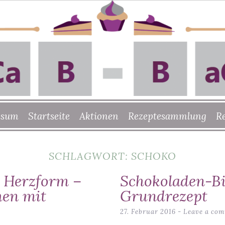
ssum
Startseite
Aktionen
Rezeptesammlung
R
SCHLAGWORT:
SCHOKO
 Herzform –
Schokoladen-Bi
en mit
Grundrezept
27. Februar 2016
Leave a co