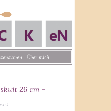
ezensionen
Über mich
skuit 26 cm –
mment