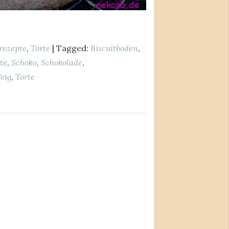
rezepte
,
Torte
| Tagged:
Biscuitboden
,
te
,
Schoko
,
Schokolade
,
eig
,
Torte