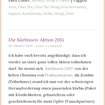
Filed Under:
Backen
,
Sirup & Liköre
| Tagged:
Anis
,
Chai Tee
,
Chai Tee Sirup
,
Fenchelsamen
,
Ingwer
,
Kardamom
,
Nelke
,
Sirup
,
Zimt
Die Kürbissen-Aktion 2015
25. Oktober 2015
Leave a comment
Ich habe euch bereits angekündigt, dass ich
wieder an einer ganz tollen Aktion teilnehmen
darf. Sie nennt sich
„Kürbissen 2015“
von der
lieben Christina von
Pralinesurprise
. Als Zombie
(Teilnehmer) stand ich nun vor der schwierigen
Herausforderung einen passenden Kürbis (Paket
mit Köstlichkeiten, gebasteltem oder
geschriebenen) für mein Opfer (Tauschpartner)