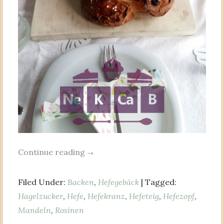
Continue reading
→
Filed Under:
Backen
,
Hefegebäck
| Tagged:
Hagelzucker
,
Hefe
,
Hefekranz
,
Hefeteig
,
Hefezopf
,
Mandeln
,
Rosinen