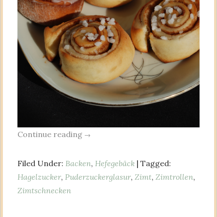
Continue reading
→
Filed Under:
Backen
,
Hefegebäck
| Tagged:
Hagelzucker
,
Puderzuckerglasur
,
Zimt
,
Zimtrollen
,
Zimtschnecken