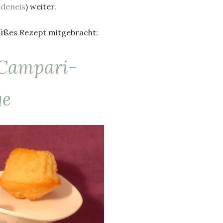
adeneis
) weiter.
süßes Rezept mitgebracht:
Campari-
ge