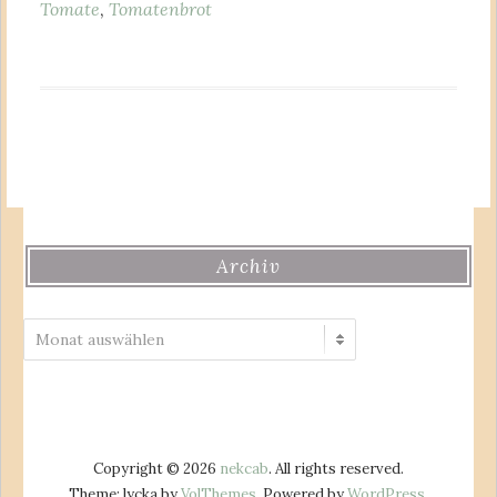
Tomate
,
Tomatenbrot
Archiv
Archiv
Copyright © 2026
nekcab
. All rights reserved.
Theme: lycka by
VolThemes
. Powered by
WordPress
.