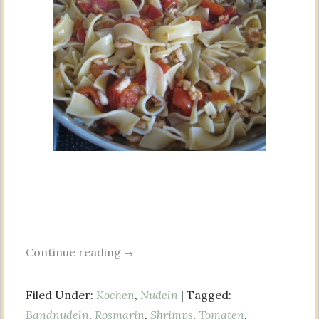
Continue reading
→
Filed Under:
Kochen
,
Nudeln
| Tagged:
Bandnudeln
,
Rosmarin
,
Shrimps
,
Tomaten
,