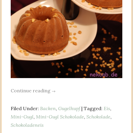
Continue reading
→
Filed Under:
Backen
,
Gugelhupf
| Tagged:
Eis
,
Mini-Gugl
,
Mini-Gugl Schokolade
,
Schokolade
,
Schokoladeneis