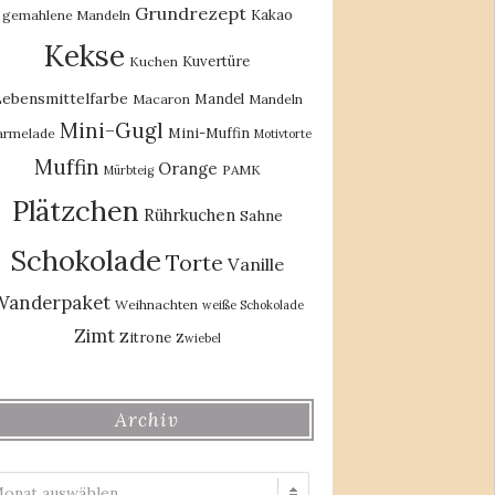
Grundrezept
Kakao
gemahlene Mandeln
Kekse
Kuvertüre
Kuchen
ebensmittelfarbe
Mandel
Macaron
Mandeln
Mini-Gugl
Mini-Muffin
rmelade
Motivtorte
Muffin
Orange
PAMK
Mürbteig
Plätzchen
Rührkuchen
Sahne
Schokolade
Torte
Vanille
Wanderpaket
Weihnachten
weiße Schokolade
Zimt
Zitrone
Zwiebel
Archiv
Archiv