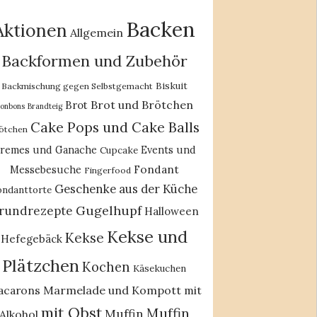
Backen
Aktionen
Allgemein
Backformen und Zubehör
Biskuit
Backmischung gegen Selbstgemacht
Brot und Brötchen
Brot
onbons
Brandteig
Cake Pops und Cake Balls
ötchen
remes und Ganache
Events und
Cupcake
Fondant
Messebesuche
Fingerfood
Geschenke aus der Küche
ondanttorte
Gugelhupf
rundrezepte
Halloween
Kekse und
Kekse
Hefegebäck
Plätzchen
Kochen
Käsekuchen
acarons
Marmelade und Kompott
mit
mit Obst
Muffin
Muffin
Alkohol