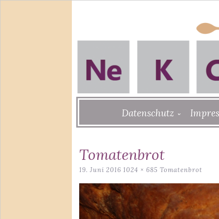
Skip
Datenschutz
Impre
to
content
Tomatenbrot
19. Juni 2016
1024 × 685
Tomatenbrot