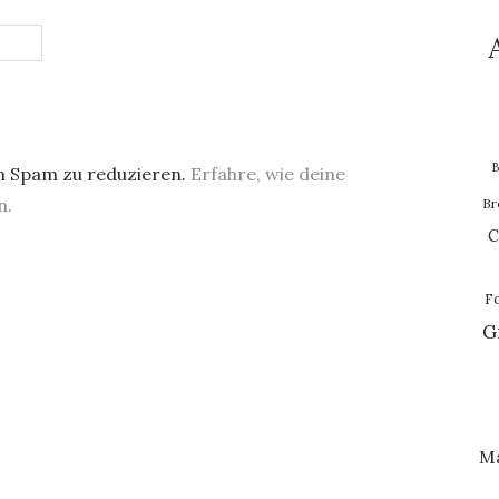
B
m Spam zu reduzieren.
Erfahre, wie deine
n.
Br
C
F
G
M