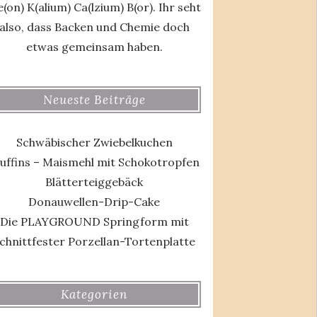
(on) K(alium) Ca(lzium) B(or). Ihr seht
also, dass Backen und Chemie doch
etwas gemeinsam haben.
Neueste Beiträge
Schwäbischer Zwiebelkuchen
uffins – Maismehl mit Schokotropfen
Blätterteiggebäck
Donauwellen-Drip-Cake
Die PLAYGROUND Springform mit
chnittfester Porzellan-Tortenplatte
Kategorien