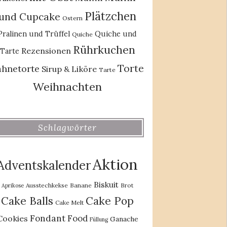
Plätzchen
und Cupcake
Ostern
Pralinen und Trüffel
Quiche und
Quiche
Rührkuchen
Rezensionen
Tarte
Torte
ahnetorte
Sirup & Liköre
Tarte
Weihnachten
Schlagwörter
Aktion
Adventskalender
Biskuit
Ausstechkekse
Banane
Brot
Aprikose
Cake Balls
Cake Pop
Cake Melt
Fondant
Food
Cookies
Ganache
Füllung