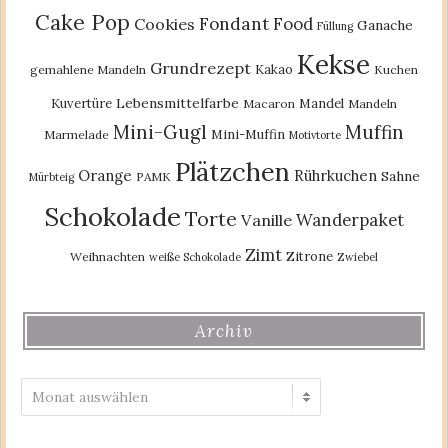
Cake Pop
Fondant
Food
Cookies
Ganache
Füllung
Kekse
Grundrezept
Kakao
gemahlene Mandeln
Kuchen
Lebensmittelfarbe
Kuvertüre
Mandel
Macaron
Mandeln
Mini-Gugl
Muffin
Mini-Muffin
Marmelade
Motivtorte
Plätzchen
Orange
Rührkuchen
Sahne
PAMK
Mürbteig
Schokolade
Torte
Wanderpaket
Vanille
Zimt
Zitrone
Weihnachten
weiße Schokolade
Zwiebel
Archiv
Archiv