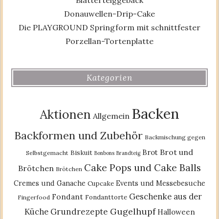
Blätterteiggebäck
Donauwellen-Drip-Cake
Die PLAYGROUND Springform mit schnittfester
Porzellan-Tortenplatte
Kategorien
Backen
Aktionen
Allgemein
Backformen und Zubehör
Backmischung gegen
Brot und
Brot
Biskuit
Selbstgemacht
Bonbons
Brandteig
Cake Pops und Cake Balls
Brötchen
Brötchen
Cremes und Ganache
Events und Messebesuche
Cupcake
Geschenke aus der
Fondant
Fondanttorte
Fingerfood
Gugelhupf
Küche
Grundrezepte
Halloween