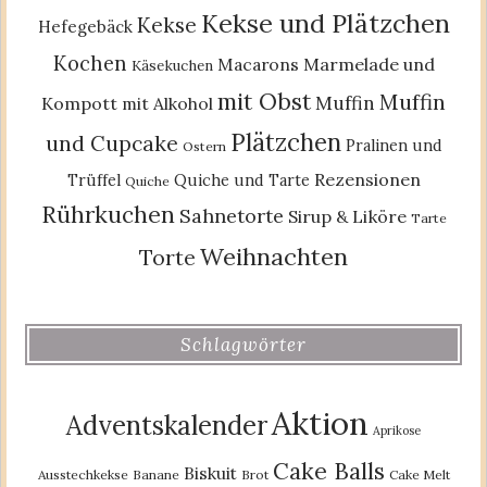
Kekse und Plätzchen
Kekse
Hefegebäck
Kochen
Macarons
Marmelade und
Käsekuchen
mit Obst
Muffin
Muffin
Kompott
mit Alkohol
Plätzchen
und Cupcake
Pralinen und
Ostern
Rezensionen
Trüffel
Quiche und Tarte
Quiche
Rührkuchen
Sahnetorte
Sirup & Liköre
Tarte
Weihnachten
Torte
Schlagwörter
Aktion
Adventskalender
Aprikose
Cake Balls
Biskuit
Ausstechkekse
Banane
Brot
Cake Melt